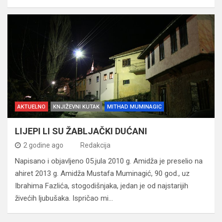
AKTUELNO
KNJIŽEVNI KUTAK
MITHAD MUMINAGIC
LIJEPI LI SU ŽABLJAČKI DUĆANI
2 godine ago
Redakcija
Napisano i objavljeno 05.jula 2010 g. Amidža je preselio na
ahiret 2013 g. Amidža Mustafa Muminagić, 90 god., uz
Ibrahima Fazlića, stogodišnjaka, jedan je od najstarijih
živećih ljubušaka. Ispričao mi…