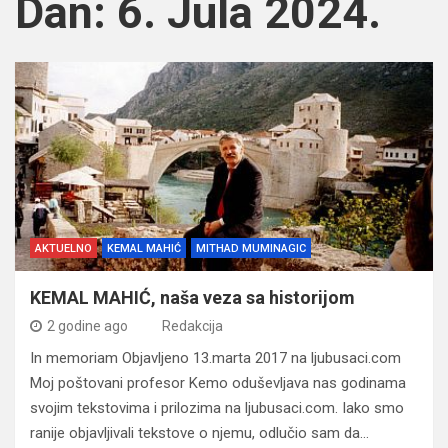
Dan:
6. Jula 2024.
AKTUELNO
KEMAL MAHIĆ
MITHAD MUMINAGIC
KEMAL MAHIĆ, naša veza sa historijom
2 godine ago
Redakcija
In memoriam Objavljeno 13.marta 2017 na ljubusaci.com
Moj poštovani profesor Kemo oduševljava nas godinama
svojim tekstovima i prilozima na ljubusaci.com. Iako smo
ranije objavljivali tekstove o njemu, odlučio sam da…