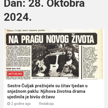
Dan:
28. Oktobra
2024.
AKTUELNO
Sestre Čuljak preživjele su čitav tjedan u
snježnom paklu: Njihova životna drama
ujedinila je bivšu državu
2 godine ago
Redakcija