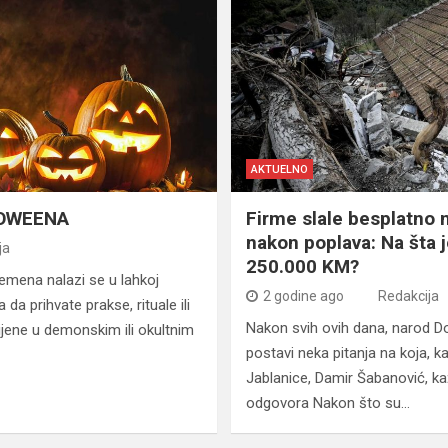
AKTUELNO
LOWEENA
Firme slale besplatno 
nakon poplava: Na šta j
ja
250.000 KM?
emena nalazi se u lahkoj
2 godine ago
Redakcija
a prihvate prakse, rituale ili
Nakon svih ovih dana, narod Do
ijene u demonskim ili okultnim
postavi neka pitanja na koja, 
Jablanice, Damir Šabanović, ka
odgovora Nakon što su…