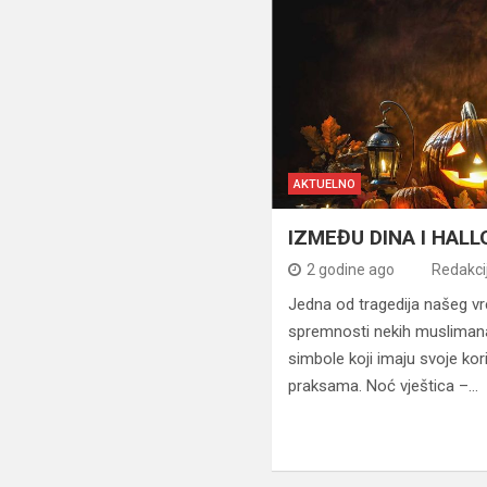
AKTUELNO
IZMEĐU DINA I HAL
2 godine ago
Redakci
Jedna od tragedija našeg vr
spremnosti nekih muslimana d
simbole koji imaju svoje kor
praksama. Noć vještica –…