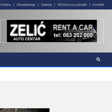
Početna
Obavještenja
Galerije
50 kruna za Ljubuški
Kontakt