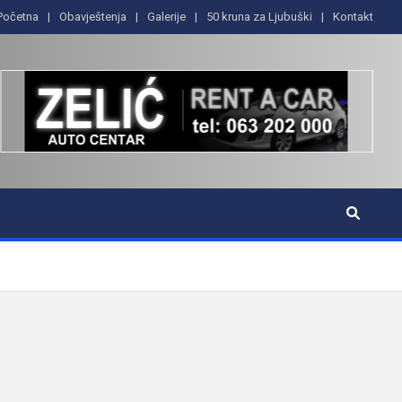
Početna
Obavještenja
Galerije
50 kruna za Ljubuški
Kontakt