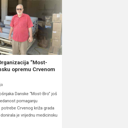
Organizacija “Most-
cinsku opremu Crvenom
ja
ošnjaka Danske “Most-Bro” još
predanost pomaganju
 potrebe Crvenog križa grada
donirala je vrijednu medicinsku