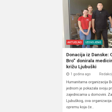
AKTUELNO
IZDVOJENO
Donacija iz Danske: 
Bro” donirala medi
križu Ljubuški
1 godina ago
Redakci
Humanitarna organizacija B
jednom je pokazala svoju 
zajednicama u domovini. Za
Ljubuškog, ova organizacija 
opremu koja će…