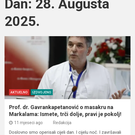
Dan:
28. Augusta
2025.
AKTUELNO
IZDVOJENO
Prof. dr. Gavrankapetanović o masakru na
Markalama: Ismete, trči dolje, pravi je pokolj!
11 mjeseci ago
Redakcija
Doslovno smo operisali cijeli dan. I cijelu noć. I završavali