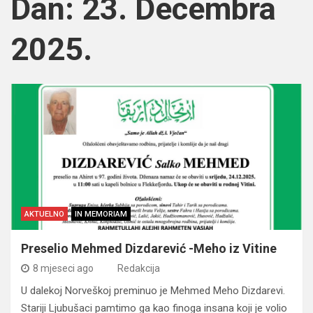
Dan:
23. Decembra
2025.
AKTUELNO
IN MEMORIAM
Preselio Mehmed Dizdarević -Meho iz Vitine
8 mjeseci ago
Redakcija
U dalekoj Norveškoj preminuo je Mehmed Meho Dizdarevi.
Stariji Ljubušaci pamtimo ga kao finoga insana koji je volio