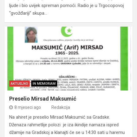
ljude i bio uvijek spreman pomoći. Radio je u Trgocopovoj
“gvožđariji” skupa…
AKTUELNO
IN MEMORIAM
Preselio Mirsad Maksumić
8 mjeseci ago
Redakcija
Na ahiret je preselio Mirsad Maksumić sa Gradske.
Dženaza rahmetlije polozi je iza ikindije namaza ispred
džamije na Gradskoj a klanajti će se u 14:30 sati u haremu