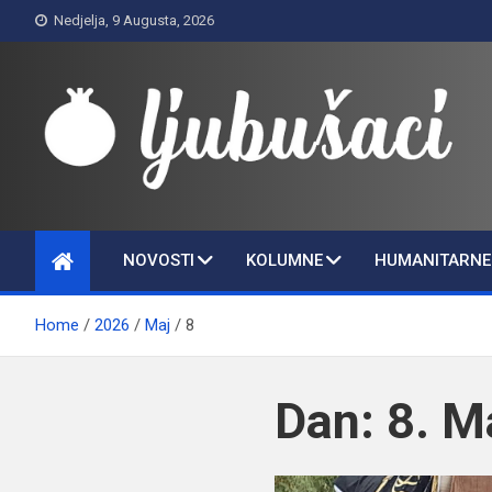
Skip
Nedjelja, 9 Augusta, 2026
to
content
Ljubušaci
Svom voljenom gradu
NOVOSTI
KOLUMNE
HUMANITARNE 
Home
2026
Maj
8
Dan:
8. M