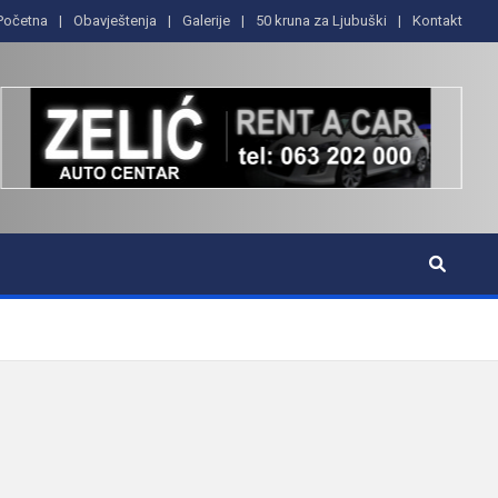
Početna
Obavještenja
Galerije
50 kruna za Ljubuški
Kontakt