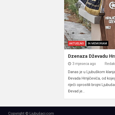
AKTUELNO
IN MEMORIAM
Dzenaza Dževadu Hrn
3 mjeseca ago
Redak
Danas je u Ljubuškom klanj
Đevada Hrnjičevića, od kojeg
riječi oprostili brojni Ljubuša
Đevad je…
Copyright © Ljubušaci.com