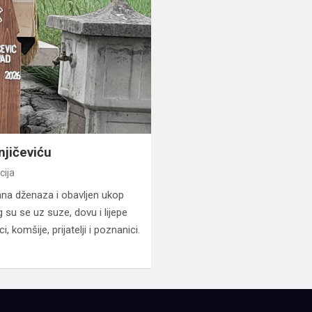
jičeviću
cija
ana dženaza i obavljen ukop
 su se uz suze, dovu i lijepe
ci, komšije, prijatelji i poznanici.