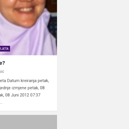
IJETA
e?
kic
jeta Datum kreiranja petak,
jednje izmjene petak, 08
ak, 08 Juni 2012 07:37
a…