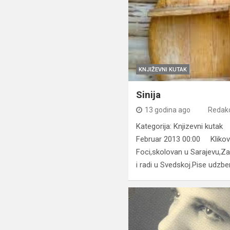
KNJIŽEVNI KUTAK
Sinija
13 godina ago
Redakc
Kategorija: Knjizevni kuta
Februar 2013 00:00 Klikova
Foci,skolovan u Sarajevu,Za
i radi u Svedskoj.Pise udzbe