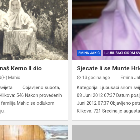
EMINA JAKIĆ
LJUBUŠACI ŠIROM SV
naš Kemo II dio
Sjecate li se Munte Hrl
(H) Mahic
13 godina ago
Emina Ja
m svijeta Objavljeno subota,
Kategorija: Ljubusaci sirom svi
likova: 546 Nakon provedenih
08 Juni 2012 07:37 Datum posl
u, familija Mahic se odlukom
Juni 2012 07:37 Objavljeno pet
oju…
Klikova: 721 Sredina je august