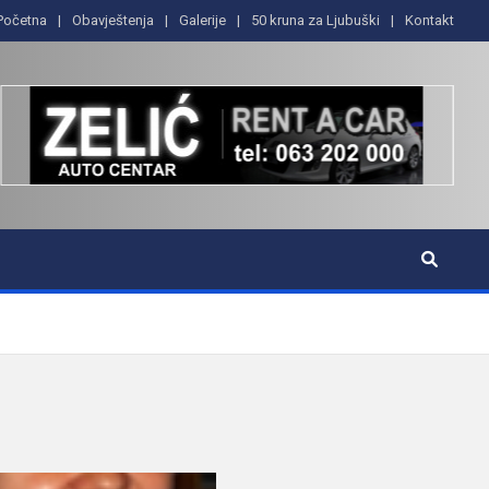
Početna
Obavještenja
Galerije
50 kruna za Ljubuški
Kontakt