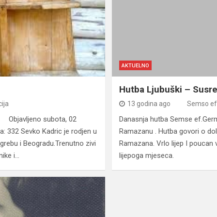
AKTUELNO
Hutba Ljubuški – Susr
ija
13 godina ago
Semso ef
k Objavljeno subota, 02
Danasnja hutba Semse ef.Germ
: 332 Sevko Kadric je rodjen u
Ramazanu . Hutba govori o d
grebu i Beogradu.Trenutno zivi
Ramazana. Vrlo lijep I poucan
nike i…
lijepoga mjeseca.