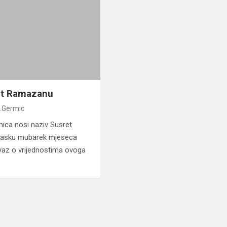
et Ramazanu
.Germic
ica nosi naziv Susret
olasku mubarek mjeseca
 vaz o vrijednostima ovoga