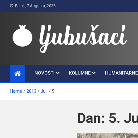
Skip
Petak, 7 Augusta, 2026
to
content
Ljubušaci
Svom voljenom gradu
NOVOSTI
KOLUMNE
HUMANITARNE 
Home
2013
Juli
5
Dan:
5. J