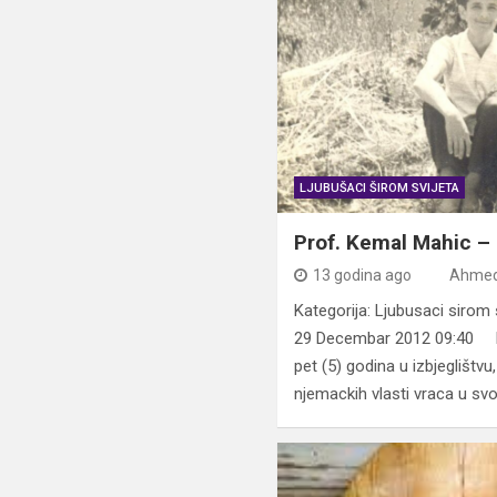
LJUBUŠACI ŠIROM SVIJETA
Prof. Kemal Mahic – 
13 godina ago
Ahmed
Kategorija: Ljubusaci siro
29 Decembar 2012 09:40 K
pet (5) godina u izbjeglištv
njemackih vlasti vraca u sv