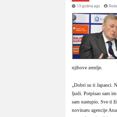
13 godina ago
Reda
njihove zemlje.
„Dobri su ti Japanci. 
ljudi. Potpisao sam im
sam nastupio. Sve ti ži
novinaru agencije Anad