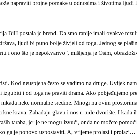
može napraviti brojne pomake u odnosima i životima ljudi 
ija BiH postala je brend. Da smo ranije imali ovakve rezulta
žava, ljudi bi puno bolje živjeli od toga. Jednog se plašim
riti i ono što je nepokvarivo”, mišljenja je Osim, obrazloži
visti. Kod neuspjeha često se vadimo na druge. Uvijek nam 
i izgubiti i od toga ne praviti drama. Ako pobjeđujemo pre
nikada neke normalne sredine. Mnogi na ovim prostorima 
crkne krava. Zabadaju glavu i nos u tuđe dvorište. I kada i
aših taraba, jer je ne mogu izvući, onda ne možete pomoći 
ko ga je ponovo uspostaviti. A, vrijeme prolazi i prolazi…