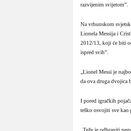
razvijenim svijetom”
Na vrhunskom svjetsko
Lionela Messija i Cri
2012/13, koji će biti
ispred svih”.
„Lionel Messi je najbo
da ova druga dvojica 
I pored igračkih pojač
teško osvojiti sve kao 
„Teže je odbraniti nego