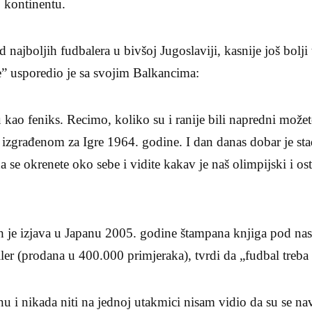
 kontinentu.
najboljih fudbalera u bivšoj Jugoslaviji, kasnije još bolji 
e” usporedio je sa svojim Balkancima:
 kao feniks. Recimo, koliko su i ranije bili napredni možete
izgrađenom za Igre 1964. godine. I dan danas dobar je sta
 se okrenete oko sebe i vidite kakav je naš olimpijski i ost
h je izjava u Japanu 2005. godine štampana knjiga pod n
eller (prodana u 400.000 primjeraka), tvrdi da „fudbal treba 
 i nikada niti na jednoj utakmici nisam vidio da su se navij