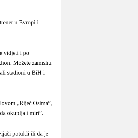
trener u Evropi i
 vidjeti i po
dion. Možete zamisliti
ali stadioni u BiH i
aslovom „Riječ Osima”,
da okuplja i miri”.
ači potukli ili da je