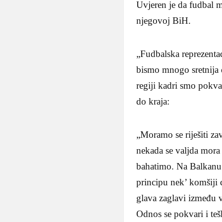
Uvjeren je da fudbal 
njegovoj BiH.
„Fudbalska reprezentac
bismo mnogo sretnija dr
regiji kadri smo pokva
do kraja:
„Moramo se riješiti za
nekada se valjda mora 
bahatimo. Na Balkanu 
principu nek’ komšiji 
glava zaglavi između v
Odnos se pokvari i teš