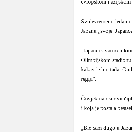
evropskom i azijskom
Svojevremeno jedan od 
Japanu „svoje Japanc
„Japanci stvarno niknu
Olimpijskom stadionu 
kakav je bio tada. Onda
regiji”.
Čovjek na osnovu čiji
i koja je postala bests
„Bio sam dugo u Japanu