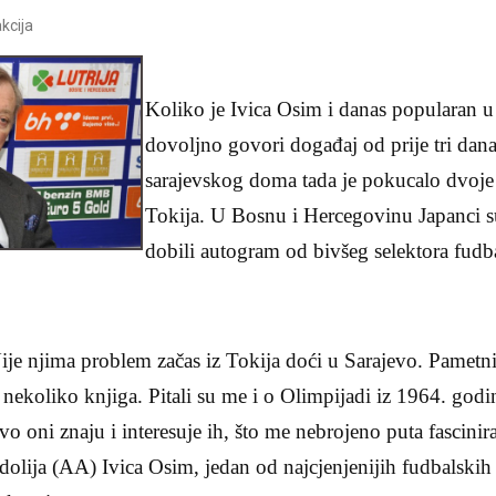
kcija
Koliko je Ivica Osim i danas popularan u
dovoljno govori događaj od prije tri dan
sarajevskog doma tada je pokucalo dvoje 
Tokija. U Bosnu i Hercegovinu Japanci s
dobili autogram od bivšeg selektora fudba
Nije njima problem začas iz Tokija doći u Sarajevo. Pametni
 nekoliko knjiga. Pitali su me i o Olimpijadi iz 1964. godi
vo oni znaju i interesuje ih, što me nebrojeno puta fascinira
olija (AA) Ivica Osim, jedan od najcjenjenijih fudbalskih