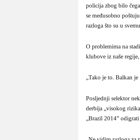
policija zbog bilo čeg
se međusobno poštuju š
razloga što su u svem
O problemima na stadi
klubove iz naše regij
„Tako je to. Balkan je
Posljednji selektor ne
derbija „visokog rizik
„Brazil 2014” odigrati
„Ne vidim razloga za