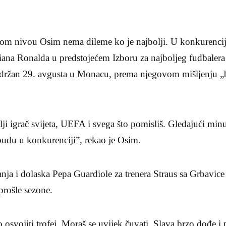
.
m nivou Osim nema dileme ko je najbolji. U konkurencij
stiana Ronalda u predstojećem Izboru za najboljeg fudbale
 održan 29. avgusta u Monacu, prema njegovom mišljenju „
lji igrač svijeta, UEFA i svega što pomisliš. Gledajući min
budu u konkurenciji”, rekao je Osim.
anja i dolaska Pepa Guardiole za trenera Straus sa Grbavic
prošle sezone.
 osvojiti trofej. Moraš se uvijek čuvati. Slava brzo dođe i 