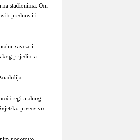
va na stadionima. Oni
ovih prednosti i
nalne saveze i
vakog pojedinca.
u Anadolija.
 uoči regionalnog
 Svjetsko prvenstvo
obnim pogotovo