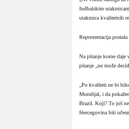
fudbalskim utakmicama
utakmica kvalitetnih re
Reprezentacija postala
Na pitanje kome daje 
pitanje „ne može deci
„Po kvaliteti ne bi bi
Mundijal, i da pokažem
Brazil. Koji? To još n
Hercegovina biti učes