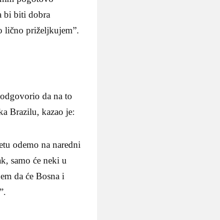
bi biti dobra
o lično priželjkujem”.
 odgovorio da na to
a Brazilu, kazao je:
aketu odemo na naredni
ak, samo će neki u
ujem da će Bosna i
”.