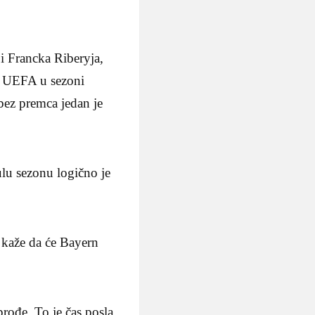
i Francka Riberyja,
ra UEFA u sezoni
bez premca jedan je
ulu sezonu logično je
e kaže da će Bayern
prođe. To je čas posla.