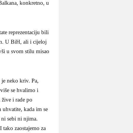
Balkana, konkretno, u
te reprezentaciju bili
. U BiH, ali i cijeloj
vši u svom stilu misao
je neko kriv. Pa,
više se hvalimo i
žive i rade po
h uhvatite, kada im se
ni sebi ni njima.
 I tako zaostajemo za