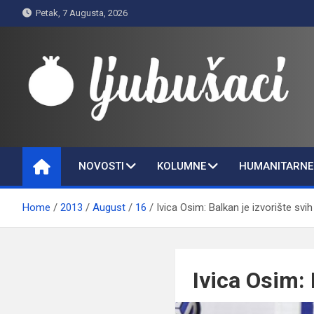
Skip
Petak, 7 Augusta, 2026
to
content
Ljubušaci
Svom voljenom gradu
NOVOSTI
KOLUMNE
HUMANITARNE 
Home
2013
August
16
Ivica Osim: Balkan je izvorište svih
Ivica Osim: 