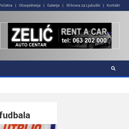
Početna
Obavještenja
Galerije
50 kruna za Ljubuški
Kontakt
 fudbala