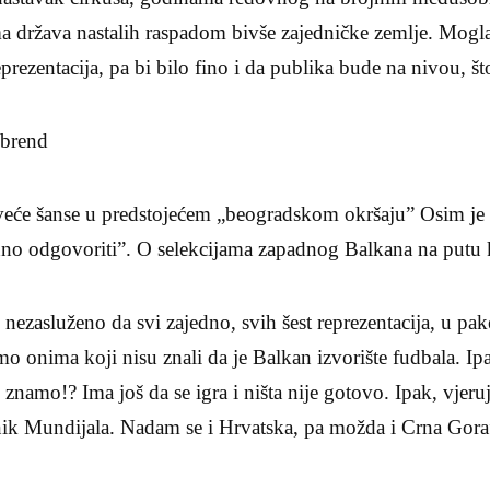
 država nastalih raspadom bivše zajedničke zemlje. Mogla 
prezentacija, pa bi bilo fino i da publika bude na nivou, št
 brend
veće šanse u predstojećem „beogradskom okršaju” Osim je
dno odgovoriti”. O selekcijama zapadnog Balkana na putu k
lo nezasluženo da svi zajedno, svih šest reprezentacija, u p
o onima koji nisu znali da je Balkan izvorište fudbala. Ip
e znamo!? Ima još da se igra i ništa nije gotovo. Ipak, vjer
nik Mundijala. Nadam se i Hrvatska, pa možda i Crna Gora