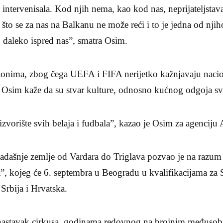
a intervenisala. Kod njih nema, kao kod nas, neprijateljsta
to se za nas na Balkanu ne može reći i to je jedna od njih
u daleko ispred nas”, smatra Osim.
onima, zbog čega UEFA i FIFA nerijetko kažnjavaju nacio
e, Osim kaže da su stvar kulture, odnosno kućnog odgoja s
 izvorište svih belaja i fudbala”, kazao je Osim za agencij
kadašnje zemlje od Vardara do Triglava pozvao je na razum
a”, kojeg će 6. septembra u Beogradu u kvalifikacijama za
 Srbija i Hrvatska.
 nastavak cirkusa, godinama redovnog na brojnim međus