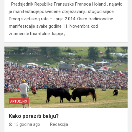
Predsjednik Republike Fransuske Fransoa Holand , najavio
je manifestacijeposvecene obiljezavanju stogodisnjice
Prvog svjetskog rata – i prije 2.014. Osim tradicionalne
manifestcaije svake godine 11. Novembra kod
znameniteTriumfalne kapije ,…
AKTUELNO
Kako poraziti baliju?
13 godina ago
Redakcija