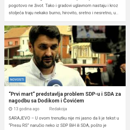
pogotovo ne život. Tako i gradovi uglavnom nastaju i kroz
stoljeća traju nekako burno, hirovito, sretno i nesretno, u…
NOVOSTI
“Prvi mart” predstavlja problem SDP-u i SDA za
nagodbu sa Dodikom i Čovićem
13 godina ago
Redakcija
SARAJEVO – U ovom trenutku nije mi jasno da li je tekst u
“Presu RS” naručio neko iz SDP BiH ili SDA, pošto je