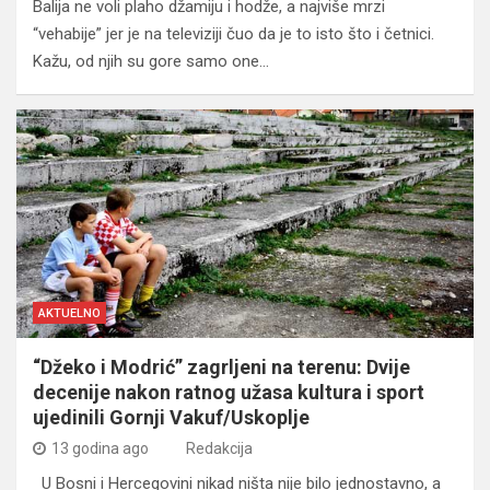
Balija ne voli plaho džamiju i hodže, a najviše mrzi
“vehabije” jer je na televiziji čuo da je to isto što i četnici.
Kažu, od njih su gore samo one…
AKTUELNO
“Džeko i Modrić” zagrljeni na terenu: Dvije
decenije nakon ratnog užasa kultura i sport
ujedinili Gornji Vakuf/Uskoplje
13 godina ago
Redakcija
U Bosni i Hercegovini nikad ništa nije bilo jednostavno, a