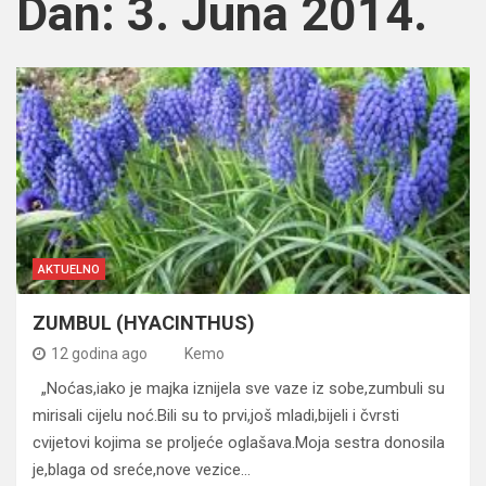
Dan:
3. Juna 2014.
AKTUELNO
ZUMBUL (HYACINTHUS)
12 godina ago
Kemo
„Noćas,iako je majka iznijela sve vaze iz sobe,zumbuli su
mirisali cijelu noć.Bili su to prvi,još mladi,bijeli i čvrsti
cvijetovi kojima se proljeće oglašava.Moja sestra donosila
je,blaga od sreće,nove vezice…