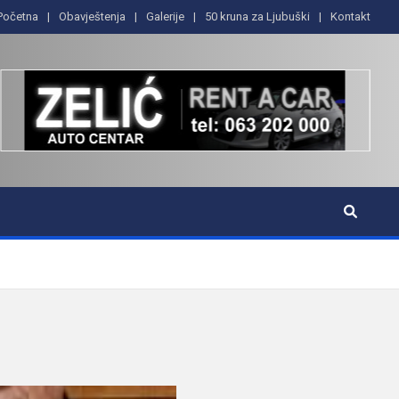
Početna
Obavještenja
Galerije
50 kruna za Ljubuški
Kontakt