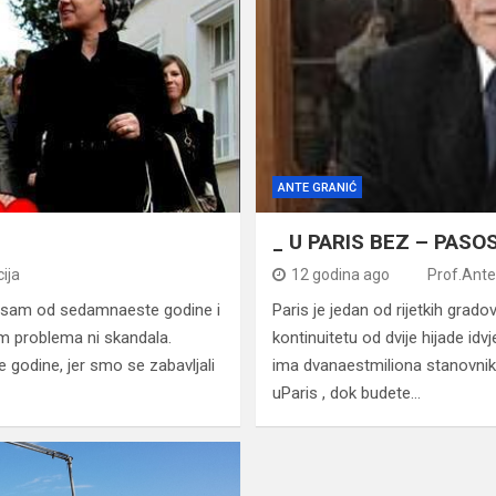
ANTE GRANIĆ
_ U PARIS BEZ – PASOS
ija
12 godina ago
Prof.Ante
sam od sedamnaeste godine i
Paris je jedan od rijetkih gradov
am problema ni skandala.
kontinuitetu od dvije hijade id
 godine, jer smo se zabavljali
ima dvanaestmiliona stanovnik
uParis , dok budete…