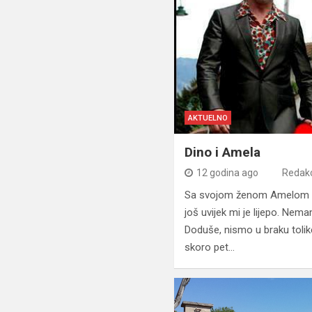
AKTUELNO
Dino i Amela
12 godina ago
Redakc
Sa svojom ženom Amelom 
još uvijek mi je lijepo. Nem
Doduše, nismo u braku tolike
skoro pet…