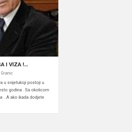
A I VIZA !…
 Granic
a u svijetukoji postoji u
vjesto godina . Sa okolicom
a …A ako ikada dodjete