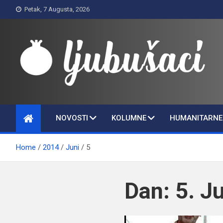
Skip
Petak, 7 Augusta, 2026
to
content
Ljubušaci
Svom voljenom gradu
NOVOSTI
KOLUMNE
HUMANITARNE 
Home
2014
Juni
5
Dan:
5. J