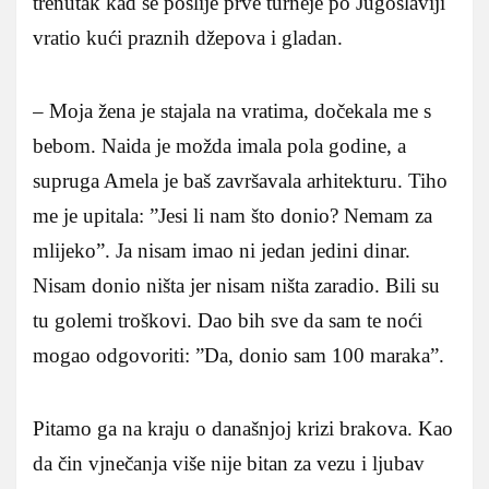
trenutak kad se poslije prve turneje po Jugoslaviji
vratio kući praznih džepova i gladan.
– Moja žena je stajala na vratima, dočekala me s
bebom. Naida je možda imala pola godine, a
supruga Amela je baš završavala arhitekturu. Tiho
me je upitala: ”Jesi li nam što donio? Nemam za
mlijeko”. Ja nisam imao ni jedan jedini dinar.
Nisam donio ništa jer nisam ništa zaradio. Bili su
tu golemi troškovi. Dao bih sve da sam te noći
mogao odgovoriti: ”Da, donio sam 100 maraka”.
Pitamo ga na kraju o današnjoj krizi brakova. Kao
da čin vjnečanja više nije bitan za vezu i ljubav