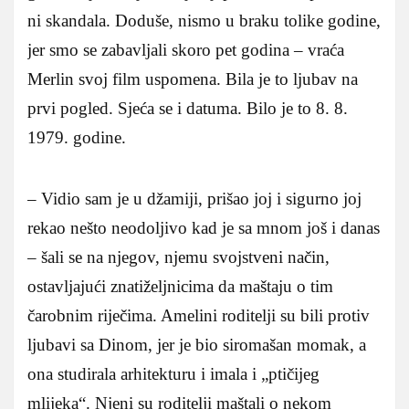
ni skandala. Doduše, nismo u braku tolike godine,
jer smo se zabavljali skoro pet godina – vraća
Merlin svoj film uspomena. Bila je to ljubav na
prvi pogled. Sjeća se i datuma. Bilo je to 8. 8.
1979. godine.
– Vidio sam je u džamiji, prišao joj i sigurno joj
rekao nešto neodoljivo kad je sa mnom još i danas
– šali se na njegov, njemu svojstveni način,
ostavljajući znatiželjnicima da maštaju o tim
čarobnim riječima. Amelini roditelji su bili protiv
ljubavi sa Dinom, jer je bio siromašan momak, a
ona studirala arhitekturu i imala i „ptičijeg
mlijeka“. Njeni su roditelji maštali o nekom