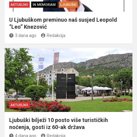
AKTUELNO
IN MEMORIAM
LJUBUŠKI
U Ljubuškom preminuo naš susjed Leopold
“Leo” Knezović
3 dana ago
Redakcija
AKTUELNO
Ljubuški bilježi 10 posto više turističkih
noćenja, gosti iz 60-ak država
4 dana ago
Redakcija