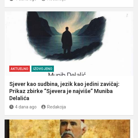
AKTUELNO
IZDVOJENO
Sjever kao sudbina, jezik kao jedini zavičaj:
Prikaz zbirke “Sjevera je najviše” Muniba
Delalića
4 dana ago
Redakcija