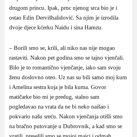
drugom princu. Ipak, prnc njenog srca bio je i
ostao Edin Dervišhalidović. Sa njim je izrodila
dvoje djece kćerku Naidu i sina Hamzu.
– Borili smo se, krili, ali niko nas nije mogao
rastaviti. Nakon pet godina smo se tajno vjenčali.
Bilo je to romantično vjenčanje, iako sam svoju
ženu doslovno oteo. Uz nas su bili samo moj kum
i Amelina sestra koja je bila kuma. Govor
matičarke bio mi je predug, stalno sam
pogledavao na vrata da ne bi neko naišao i
pokvario našu sreću. Nakon vjenčanja otišli smo
na bračno putovanje u Dubrovnik, a kad smo se
vratili, preselili smo se mojoj majci i odmah