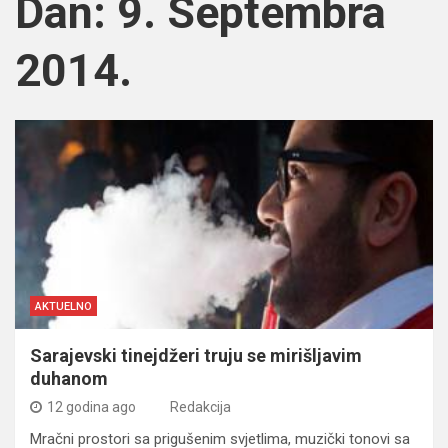
Dan:
9. Septembra
2014.
AKTUELNO
Sarajevski tinejdžeri truju se mirišljavim
duhanom
12 godina ago
Redakcija
Mračni prostori sa prigušenim svjetlima, muzički tonovi sa