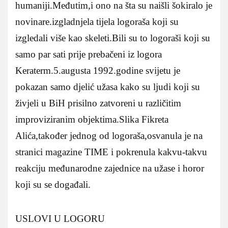
humaniji.Međutim,i ono na šta su naišli šokiralo je
novinare.izgladnjela tijela logoraša koji su
izgledali više kao skeleti.Bili su to logoraši koji su
samo par sati prije prebačeni iz logora
Keraterm.5.augusta 1992.godine svijetu je
pokazan samo djelić užasa kako su ljudi koji su
živjeli u BiH prisilno zatvoreni u različitim
improviziranim objektima.Slika Fikreta
Alića,također jednog od logoraša,osvanula je na
stranici magazine TIME i pokrenula kakvu-takvu
reakciju međunarodne zajednice na užase i horor
koji su se događali.
USLOVI U LOGORU