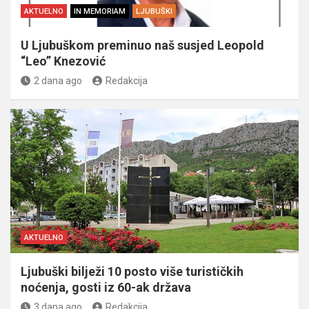
AKTUELNO
IN MEMORIAM
LJUBUŠKI
U Ljubuškom preminuo naš susjed Leopold
“Leo” Knezović
2 dana ago
Redakcija
AKTUELNO
Ljubuški bilježi 10 posto više turističkih
noćenja, gosti iz 60-ak država
3 dana ago
Redakcija