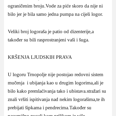
ograničenim broju.Vode za piće skoro da nije ni
bilo jer je bila samo jedna pumpa na cijeli logor.
Veliki broj logoraša je patio od dizenterije,a
također su bili rasprostranjeni vaši i šuga.
KRŠENJA LJUDSKIH PRAVA
U logoru Trnopolje nije postojao redovni sistem
mučenja i ubijanja kao u drugim logorima,ali je
bilo kako premlaćivanja tako i ubistava.stražari su
znali vršiti ispitivanja nad nekim logorašima,te ih
prebijati šipkama i pendrecima.Također su
nasumično pucali kom prilikom je više