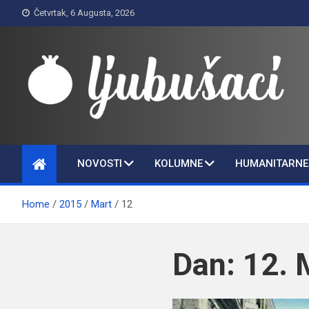
Skip
Četvrtak, 6 Augusta, 2026
to
content
Ljubušaci
Svom voljenom gradu
NOVOSTI
KOLUMNE
HUMANITARNE 
Home
2015
Mart
12
Dan:
12. 