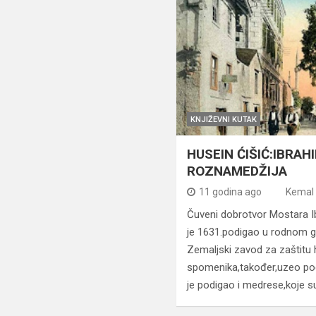
KNJIŽEVNI KUTAK
HUSEIN ĆIŠIĆ:IBRAH
ROZNAMEDŽIJA
11 godina ago
Kemal 
Čuveni dobrotvor Mostara I
je 1631.podigao u rodnom gr
Zemaljski zavod za zaštitu h
spomenika,također,uzeo pod
je podigao i medrese,koje s