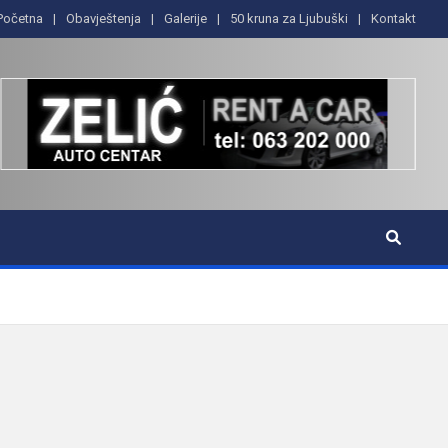
Početna
Obavještenja
Galerije
50 kruna za Ljubuški
Kontakt