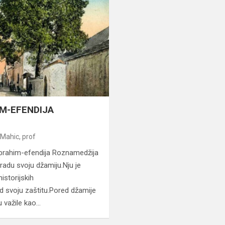
IM-EFENDIJA
Mahic, prof
brahim-efendija Roznamedžija
adu svoju džamiju.Nju je
istorijskih
 svoju zaštitu.Pored džamije
u važile kao…