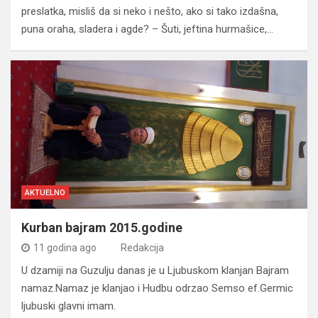
preslatka, misliš da si neko i nešto, ako si tako izdašna,
puna oraha, sladera i agde? – Šuti, jeftina hurmašice,…
AKTUELNO
Kurban bajram 2015.godine
11 godina ago
Redakcija
U dzamiji na Guzulju danas je u Ljubuskom klanjan Bajram
namaz.Namaz je klanjao i Hudbu odrzao Semso ef.Germic
ljubuski glavni imam.