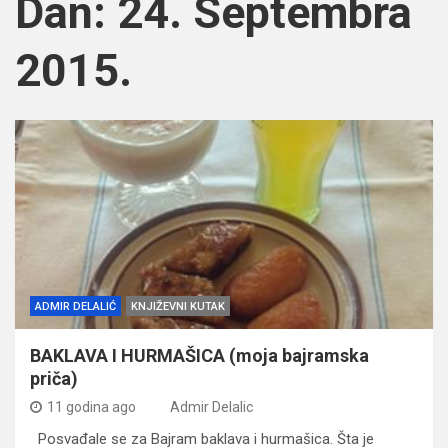
Dan:
24. Septembra
2015.
ADMIR DELALIĆ
KNJIŽEVNI KUTAK
BAKLAVA I HURMAŠICA (moja bajramska
priča)
11 godina ago
Admir Delalic
Posvađale se za Bajram baklava i hurmašica. Šta je