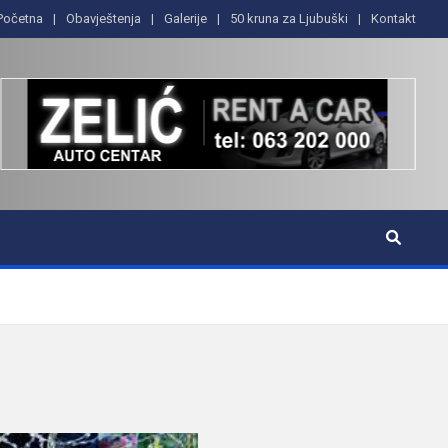
Početna
Obavještenja
Galerije
50 kruna za Ljubuški
Kontakt