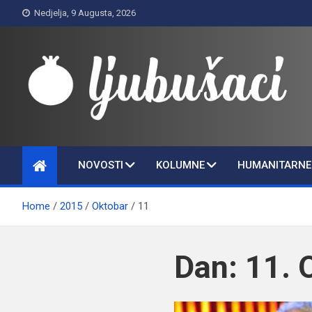
Skip
Nedjelja, 9 Augusta, 2026
to
content
Ljubušaci
Svom voljenom gradu
NOVOSTI
KOLUMNE
HUMANITARNE 
Home
2015
Oktobar
11
Dan:
11. 