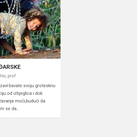
AĐARSKE
ic, prof
 završavate svoju grotesknu
iju od izbjeglica i dok
državanja moći,budući da
tam se da…