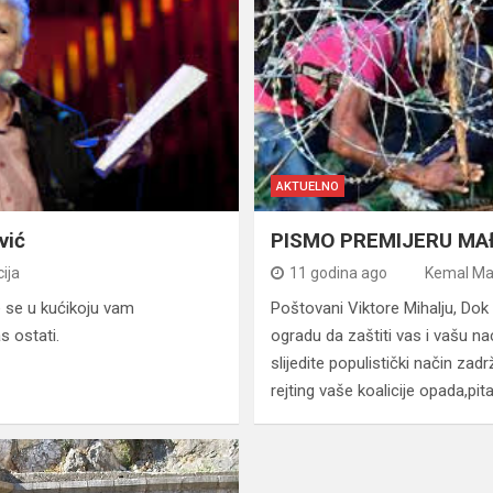
AKTUELNO
vić
PISMO PREMIJERU M
ija
11 godina ago
Kemal Mah
ite se u kućikoju vam
Poštovani Viktore Mihalju, Dok
s ostati.
ogradu da zaštiti vas i vašu nac
slijedite populistički način za
rejting vaše koalicije opada,pi