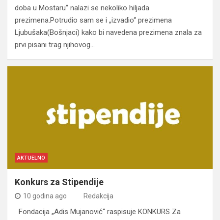
doba u Mostaru“ nalazi se nekoliko hiljada
prezimena.Potrudio sam se i „izvadio“ prezimena
Ljubušaka(Bošnjaci) kako bi navedena prezimena znala za
prvi pisani trag njihovog…
AKTUELNO
Konkurs za Stipendije
10 godina ago
Redakcija
Fondacija „Adis Mujanović“ raspisuje KONKURS Za