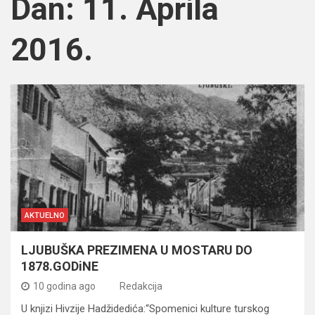
Dan:
11. Aprila
2016.
AKTUELNO
LJUBUŠKA PREZIMENA U MOSTARU DO
1878.GODiNE
10 godina ago
Redakcija
U knjizi Hivzije Hadžidedića:“Spomenici kulture turskog