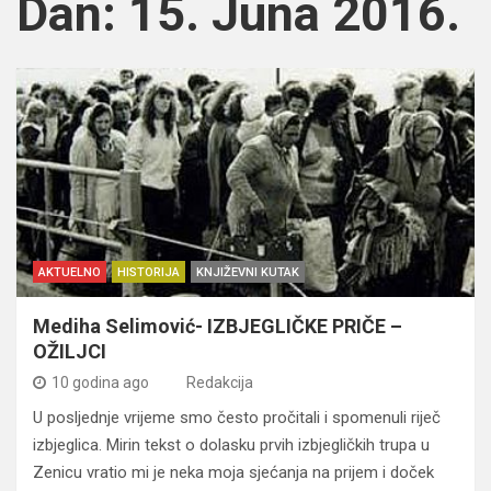
Dan:
15. Juna 2016.
AKTUELNO
HISTORIJA
KNJIŽEVNI KUTAK
Mediha Selimović- IZBJEGLIČKE PRIČE –
OŽILJCI
10 godina ago
Redakcija
U posljednje vrijeme smo često pročitali i spomenuli riječ
izbjeglica. Mirin tekst o dolasku prvih izbjegličkih trupa u
Zenicu vratio mi je neka moja sjećanja na prijem i doček