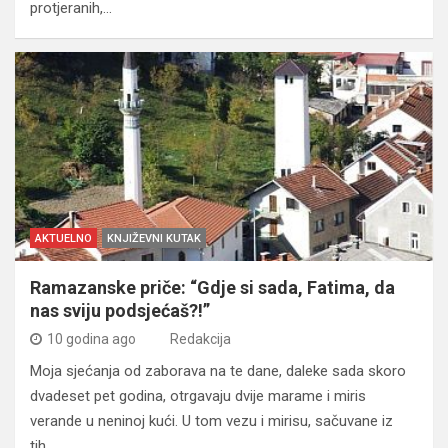
protjeranih,…
AKTUELNO
KNJIŽEVNI KUTAK
Ramazanske priče: “Gdje si sada, Fatima, da
nas sviju podsjećaš?!”
10 godina ago
Redakcija
Moja sjećanja od zaborava na te dane, daleke sada skoro
dvadeset pet godina, otrgavaju dvije marame i miris
verande u neninoj kući. U tom vezu i mirisu, sačuvane iz
tih…