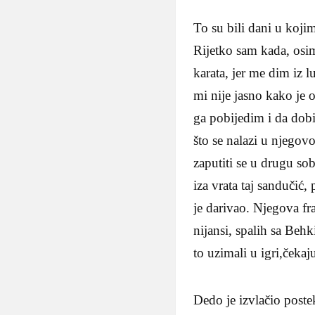
To su bili dani u koji
Rijetko sam kada, osi
karata, jer me dim iz l
mi nije jasno kako je o
ga pobijedim i da dobi
što se nalazi u njego
zaputiti se u drugu so
iza vrata taj sandučić
je darivao. Njegova fr
nijansi, spalih sa Be
to uzimali u igri,čekaj
Dedo je izvlačio postek