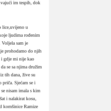
uvajući im tespih, dok
 lice,uvijeno u
koje ljudima rođenim
. Voljela sam je
vije prohodamo do njih
 i gdje mi nije kao
 da se sa njima družim
z tih dana, žive su
 priča. Sjećam se i
 se nisam imala s kim
at i nalakirat kosu,
Kod komšinice Ramize