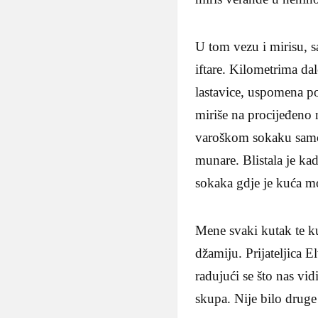
U tom vezu i mirisu, s
iftare. Kilometrima dal
lastavice, uspomena p
miriše na procijeđeno 
varoškom sokaku samo 
munare. Blistala je ka
sokaka gdje je kuća m
Mene svaki kutak te k
džamiju. Prijateljica 
radujući se što nas vi
skupa. Nije bilo druge