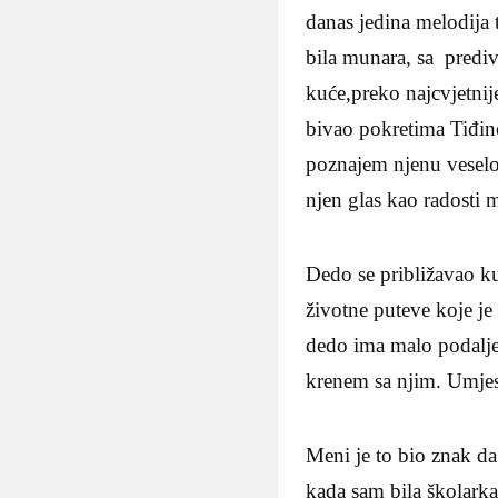
danas jedina melodija 
bila munara, sa predi
kuće,preko najcvjetnij
bivao pokretima Tiđine
poznajem njenu veselos
njen glas kao radosti m
Dedo se približavao ku
životne puteve koje je
dedo ima malo podalje
krenem sa njim. Umjes
Meni je to bio znak d
kada sam bila školark