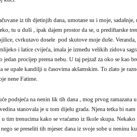
ačuvane iz tih djetinjih dana, umotane su i moje, sadašnje
eko, tu u duši , ipak dajem prostor da se, u prediftarske tre
ojilice, cvrkutavo dosele pod skutove moje duše. Veranda,
mlijeko i latice cvijeća, imala je između velikih zidova sag
jedan procijep prema nebu. U taj pejzaž za oko se kao br
da se upale kandilji u časovima akšamskim. To zlato je ra
oje nene Fatime.
uće podsjeća na nenin lik tih dana , mog prvog ramazana u
Elvedina stanovala je u tom dijelu grada. Njena tetka bi na
di u tim trenucima kako se vraćamo iz škole skupa. Nekako 
 nego se preseliti tih mjesec dana iz svoje sobe u neninu k