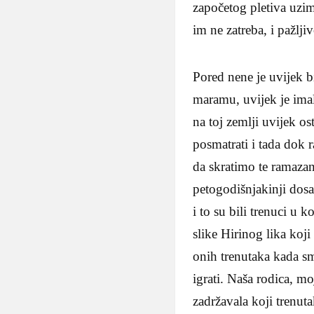
započetog pletiva uzim
im ne zatreba, i pažlji
Pored nene je uvijek b
maramu, uvijek je im
na toj zemlji uvijek os
posmatrati i tada dok 
da skratimo te ramazan
petogodišnjakinji dosa
i to su bili trenuci u
slike Hirinog lika koj
onih trenutaka kada sm
igrati. Naša rodica, mo
zadržavala koji trenut