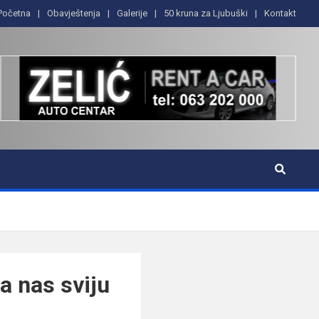
Početna
Obavještenja
Galerije
50 kruna za Ljubuški
Kontakt
a nas sviju