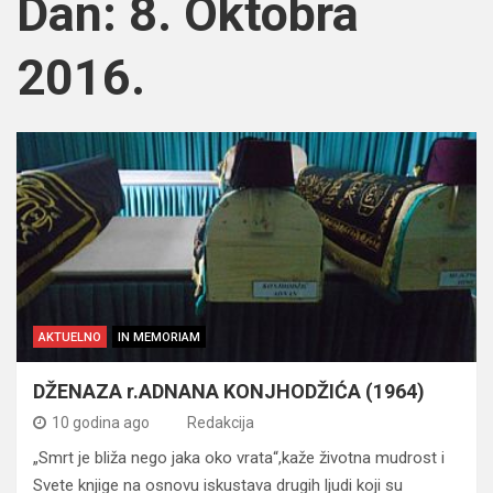
Dan:
8. Oktobra
2016.
AKTUELNO
IN MEMORIAM
DŽENAZA r.ADNANA KONJHODŽIĆA (1964)
10 godina ago
Redakcija
„Smrt je bliža nego jaka oko vrata“,kaže životna mudrost i
Svete knjige na osnovu iskustava drugih ljudi koji su