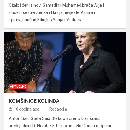
Ožalošćeni:sinovi Samedin i Muhamed,braća Alija i
Husein,sestre Zenka i Hasija,nevjeste Almira i
Ljiljana,unučad Edin,Iris,Sanja i Vedrana…
AKTUELNO
KOMŠINICE KOLINDA
10 godina ago
Redakcija
Autor: Said Šteta Said Šteta otvoreno komšinici,
predsjednici R. Hrvatske: U mome selu Gorica u općini