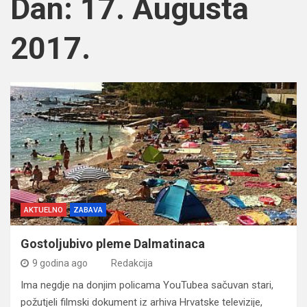
Dan:
17. Augusta
2017.
AKTUELNO
ZABAVA
Gostoljubivo pleme Dalmatinaca
9 godina ago
Redakcija
Ima negdje na donjim policama YouTubea sačuvan stari,
požutjeli filmski dokument iz arhiva Hrvatske televizije,