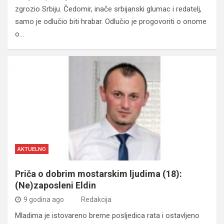
zgrozio Srbiju. Čedomir, inače srbijanski glumac i redatelj,
samo je odlučio biti hrabar. Odlučio je progovoriti o onome
o…
AKTUELNO
Priča o dobrim mostarskim ljudima (18):
(Ne)zaposleni Eldin
9 godina ago
Redakcija
Mladima je istovareno breme posljedica rata i ostavljeno