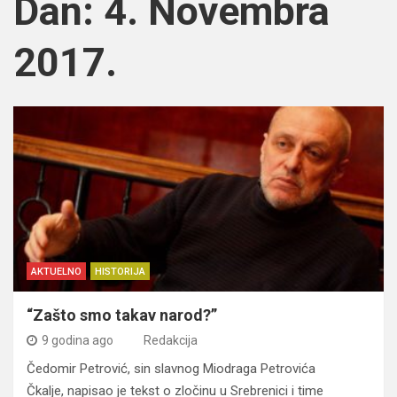
Dan:
4. Novembra
2017.
AKTUELNO
HISTORIJA
“Zašto smo takav narod?”
9 godina ago
Redakcija
Čedomir Petrović, sin slavnog Miodraga Petrovića
Čkalje, napisao je tekst o zločinu u Srebrenici i time