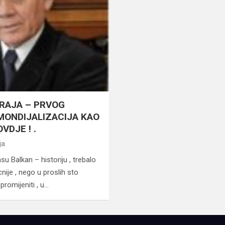
KRAJA – PRVOG
MONDIJALIZACIJA KAO
VDJE ! .
ja
u Balkan – historiju , trebalo
ije , nego u proslih sto
promijeniti , u…