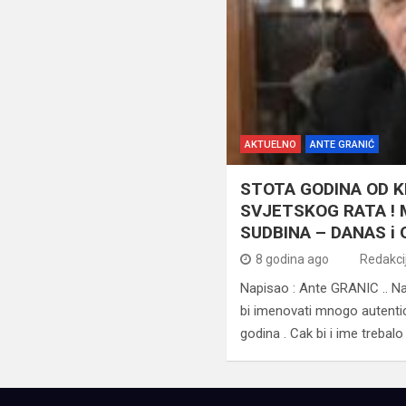
AKTUELNO
ANTE GRANIĆ
STOTA GODINA OD 
SVJETSKOG RATA ! 
SUDBINA – DANAS i O
8 godina ago
Redakci
Napisao : Ante GRANIC .. Nas
bi imenovati mnogo autenticn
godina . Cak bi i ime trebalo 