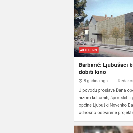
AKTUELNO
Barbarić: Ljubušaci b
dobiti kino
8 godina ago
Redakci
U povodu proslave Dana opći
nizom kulturnih, športskih i
općine Ljubuški Nevenko Bar
odnosno ostvarene projekte 