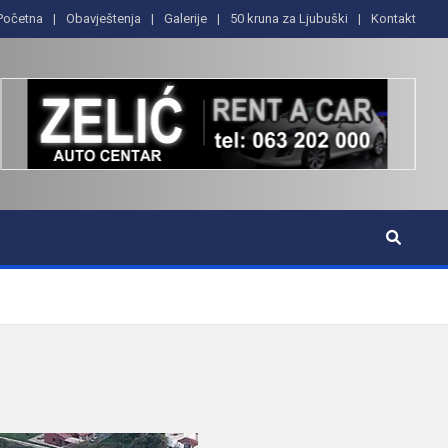
Početna
Obavještenja
Galerije
50 kruna za Ljubuški
Kontakt