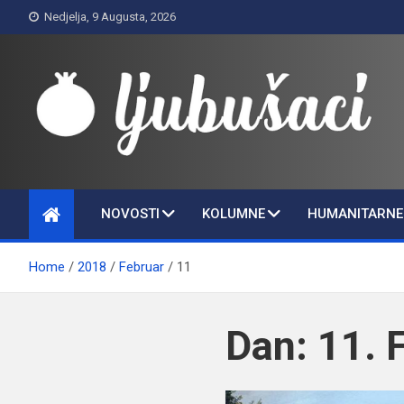
Skip
Nedjelja, 9 Augusta, 2026
to
content
Ljubušaci
Svom voljenom gradu
NOVOSTI
KOLUMNE
HUMANITARNE 
Home
2018
Februar
11
Dan:
11. 