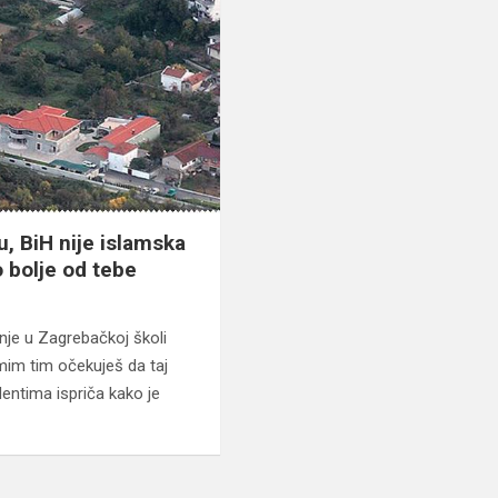
u, BiH nije islamska
o bolje od tebe
nje u Zagrebačkoj školi
im tim očekuješ da taj
dentima ispriča kako je