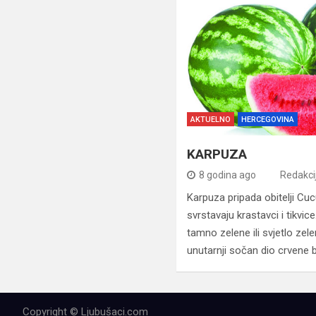
AKTUELNO
HERCEGOVINA
KARPUZA
8 godina ago
Redakci
Karpuza pripada obitelji Cuc
svrstavaju krastavci i tikvice
tamno zelene ili svjetlo zel
unutarnji sočan dio crvene 
Copyright © Ljubušaci.com