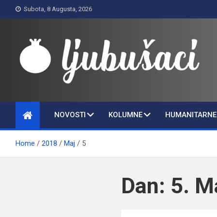
Skip
Subota, 8 Augusta, 2026
to
content
Ljubušaci
Svom voljenom gradu
NOVOSTI
KOLUMNE
HUMANITARNE 
Home
2018
Maj
5
Dan:
5. M