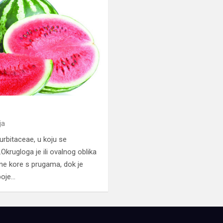
ja
urbitaceae, u koju se
.Okrugloga je ili ovalnog oblika
ene kore s prugama, dok je
boje…