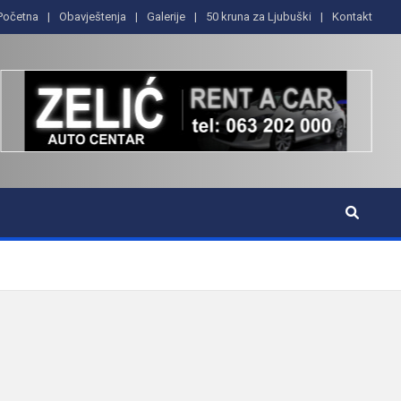
Početna
Obavještenja
Galerije
50 kruna za Ljubuški
Kontakt