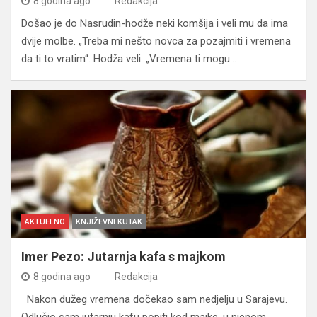
8 godina ago
Redakcija
Došao je do Nasrudin-hodže neki komšija i veli mu da ima
dvije molbe. „Treba mi nešto novca za pozajmiti i vremena
da ti to vratim“. Hodža veli: „Vremena ti mogu…
AKTUELNO
KNJIŽEVNI KUTAK
Imer Pezo: Jutarnja kafa s majkom
8 godina ago
Redakcija
Nakon dužeg vremena dočekao sam nedjelju u Sarajevu.
Odlučio sam jutarnju kafu popiti kod majke, u njenom