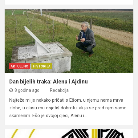
AKTUELNO
HISTORIJA
Dan bijelih traka: Alenu i Ajdinu
8 godina ago
Redakcija
Najteže mi je nekako pričati s Ešom, u njemu nema mrva
zlobe, u glasu mu osjetiš dobrotu, ali ja se pred njim samo
skamenim. Ešo je svojoj djeci, Alenu i…