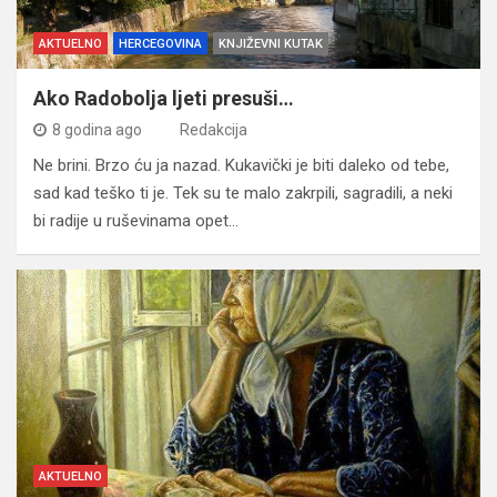
AKTUELNO
HERCEGOVINA
KNJIŽEVNI KUTAK
Ako Radobolja ljeti presuši…
8 godina ago
Redakcija
Ne brini. Brzo ću ja nazad. Kukavički je biti daleko od tebe,
sad kad teško ti je. Tek su te malo zakrpili, sagradili, a neki
bi radije u ruševinama opet…
AKTUELNO