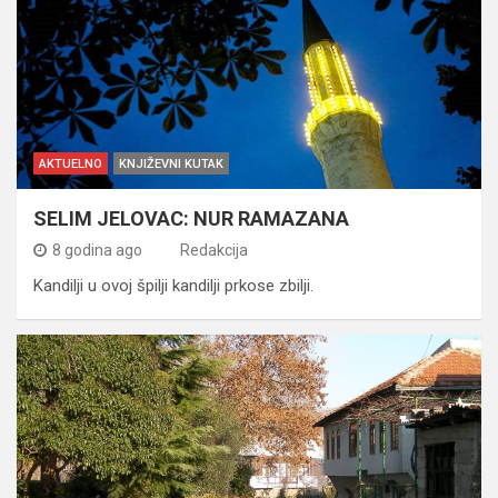
AKTUELNO
KNJIŽEVNI KUTAK
SELIM JELOVAC: NUR RAMAZANA
8 godina ago
Redakcija
Kandilji u ovoj špilji kandilji prkose zbilji.