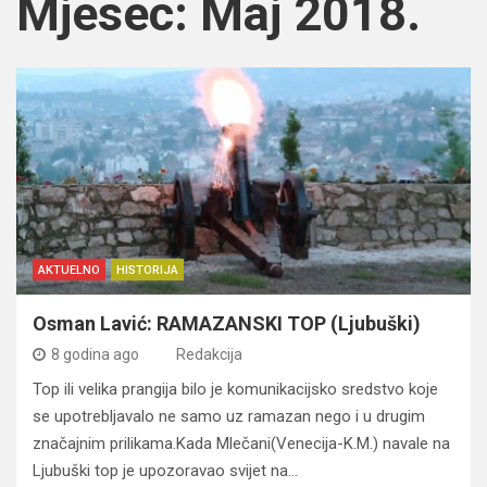
Mjesec:
Maj 2018.
AKTUELNO
HISTORIJA
Osman Lavić: RAMAZANSKI TOP (Ljubuški)
8 godina ago
Redakcija
Top ili velika prangija bilo je komunikacijsko sredstvo koje
se upotrebljavalo ne samo uz ramazan nego i u drugim
značajnim prilikama.Kada Mlečani(Venecija-K.M.) navale na
Ljubuški top je upozoravao svijet na…