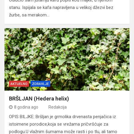
stanu. Ispijala se kafa napravljena u velikoj džezvi bez
žurbe, sa merakom…
AKTUELNO
ZDRAVLJE
BRŠLJAN (Hedera helix)
8 godina ago
Redakcija
OPIS BILJKE: Bršljan je grmolika drvenasta penjačica iz
istoimene porodice,koja se vrežama pričvršćuje za
podlogu.U vlažnim šumama može rasti i po tlu, ali tamo