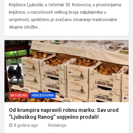
Knjižnice Ljubuški, u četvrtak 30. Kolovoza, u prostorijama
knjižnice, u nazočnosti velikog broja zaljubljenika u
umjetnost, upriličeno je svečano otvaranje tradicionalne
skupne izložbe…
AKTUELNO
HERCEGOVINA
Od krumpira napravili robnu marku: Sav urod
“Ljubuškog Ranog” uspješno prodali!
8 godina ago
Redakcija