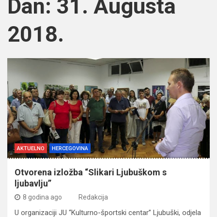
Dan:
31. Augusta
2018.
AKTUELNO
HERCEGOVINA
Otvorena izložba “Slikari Ljubuškom s
ljubavlju”
8 godina ago
Redakcija
U organizaciji JU “Kulturno-športski centar” Ljubuški, odjela