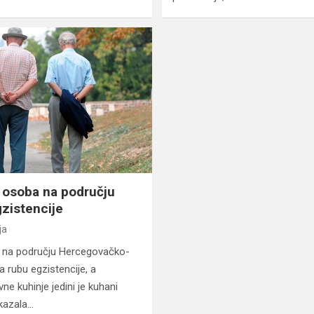
h osoba na području
gzistencije
ja
a na području Hercegovačko-
a rubu egzistencije, a
ne kuhinje jedini je kuhani
 kazala…