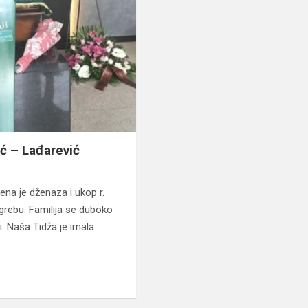
ić – Lađarević
jena je dženaza i ukop r.
grebu. Familija se duboko
ci. Naša Tidža je imala