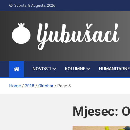
Skip
Subota, 8 Augusta, 2026
to
content
Ljubušaci
Svom voljenom gradu
NOVOSTI
KOLUMNE
HUMANITARNE 
Home
2018
Oktobar
Page 5
Mjesec:
O