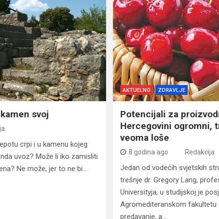
AKTUELNO
ZDRAVLJE
 kamen svoj
Potencijali za proizvod
Hercegovini ogromni, t
ja
veoma loše
jepotu crpi i u kamenu kojeg
8 godina ago
Redakcija
da uvoz? Može li iko zamisliti
Jedan od vodećih svjetskih str
ena? Ne može, jer to ne bi…
trešnje dr. Gregory Lang, prof
Universityja, u studijskoj je pos
Agromediteranskom fakultetu 
predavanje, a…