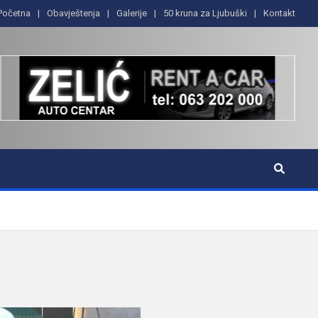
Početna
Obavještenja
Galerije
50 kruna za Ljubuški
Kontakt