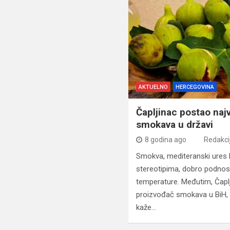
AKTUELNO
HERCEGOVINA
Čapljinac postao naj
smokava u državi
8 godina ago
Redakci
Smokva, mediteranski ures
stereotipima, dobro podnosi
temperature. Međutim, Čaplji
proizvođač smokava u BiH, ba
kaže…