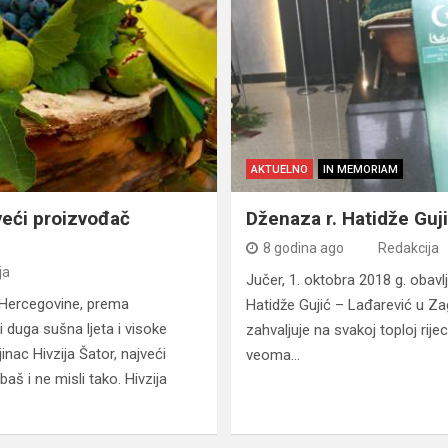
AKTUELNO
IN MEMORIAM
veći proizvođač
Dženaza r. Hatidže Guj
8 godina ago
Redakcija
ja
Jučer, 1. oktobra 2018 g. obavl
 Hercegovine, prema
Hatidže Gujić – Lađarević u Za
 duga sušna ljeta i visoke
zahvaljuje na svakoj toploj rije
nac Hivzija Šator, najveći
veoma…
š i ne misli tako. Hivzija