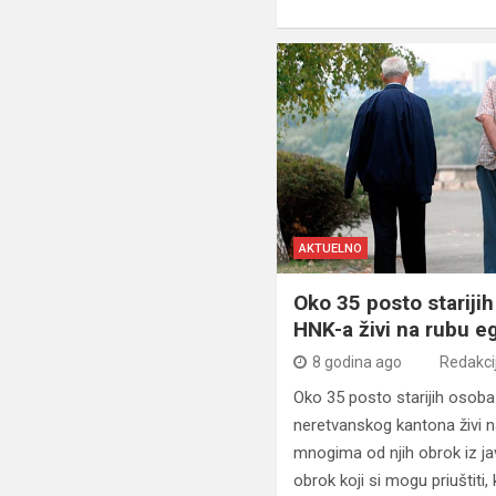
AKTUELNO
Oko 35 posto stariji
HNK-a živi na rubu e
8 godina ago
Redakci
Oko 35 posto starijih osob
neretvanskog kantona živi n
mnogima od njih obrok iz jav
obrok koji si mogu priuštiti,