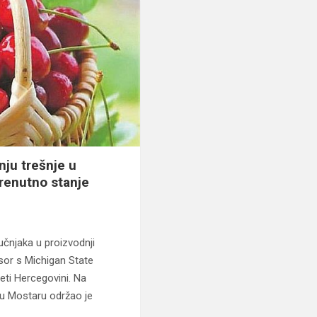
nju trešnje u
renutno stanje
učnjaka u proizvodnji
esor s Michigan State
jeti Hercegovini. Na
u Mostaru održao je