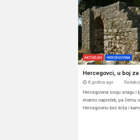
AKTUELNO
HERCEGOVINA
Hercegovci, u boj za
8 godina ago
Redakci
Hercegovina svoju snagu i l
imamo napretek, pa čemu on
Hercegovinu bez krša i kam