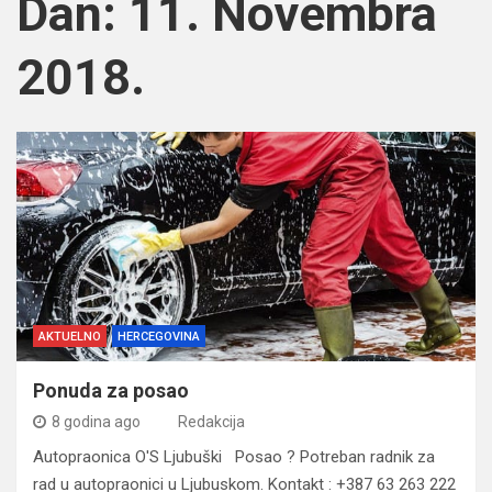
Dan:
11. Novembra
2018.
AKTUELNO
HERCEGOVINA
Ponuda za posao
8 godina ago
Redakcija
Autopraonica O'S Ljubuški Posao ? Potreban radnik za
rad u autopraonici u Ljubuskom. Kontakt : +387 63 263 222