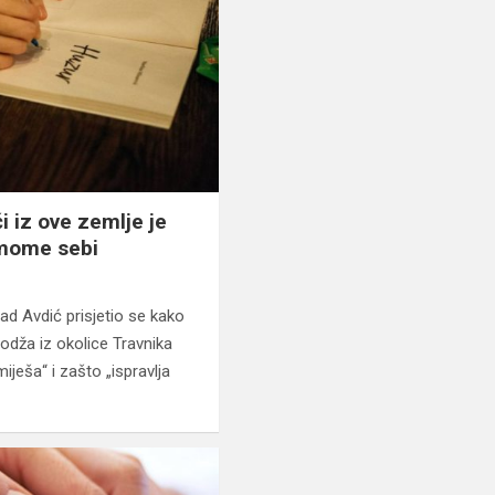
i iz ove zemlje je
amome sebi
d Avdić prisjetio se kako
odža iz okolice Travnika
iješa“ i zašto „ispravlja