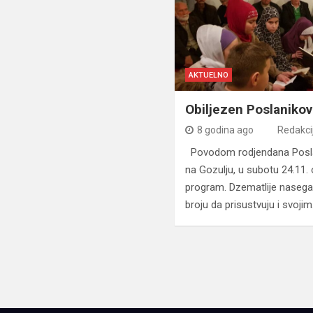
AKTUELNO
Obiljezen Poslaniko
8 godina ago
Redakci
Povodom rodjendana Posla
na Gozulju, u subotu 24.11. 
program. Dzematlije nasega
broju da prisustvuju i svoji
Navigacija
člancima