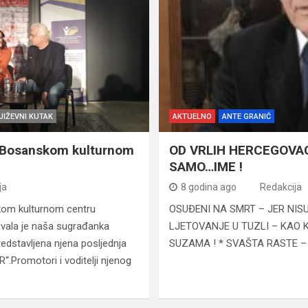
JIŽEVNI KUTAK
AKTUELNO
ANTE GRANIĆ
u Bosanskom kulturnom
OD VRLIH HERCEGOVA
SAMO…IME !
ja
8 godina ago
Redakcija
kom kulturnom centru
OSUĐENI NA SMRT – JER NISU
ovala je naša sugrađanka
LJETOVANJE U TUZLI – KAO 
predstavljena njena posljednja
SUZAMA ! * SVAŠTA RASTE –
.Promotori i voditelji njenog