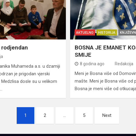
AKTUELNO
HISTORIJA
KNJIŽEVN
v rodjendan
BOSNA JE EMANET KOJ
SMIJE
ja
8 godina ago
Redakcija
nika Muhameda a.s. u dzamiji
Meni je Bosna više od Domovine
odrzan je prigodan vjerski
mašte. Meni je Bosna više od p
 Medzlisa dosle su u velikom
Bosna je meni više od otkucaj
m…
1
2
…
5
Next