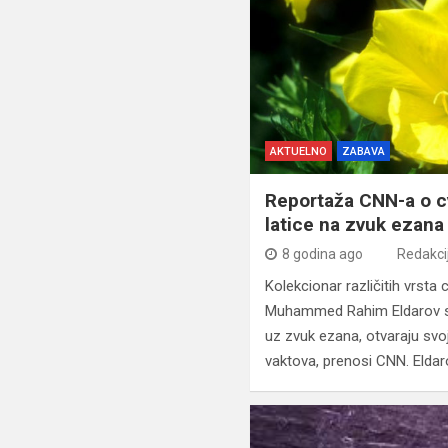
AKTUELNO
ZABAVA
Reportaža CNN-a o cv
latice na zvuk ezana
8 godina ago
Redakci
Kolekcionar različitih vrsta 
Muhammed Rahim Eldarov shv
uz zvuk ezana, otvaraju svo
vaktova, prenosi CNN. Elda