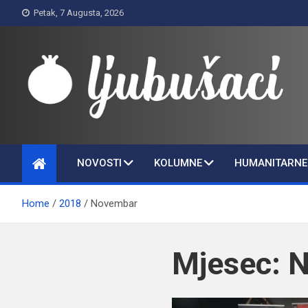
Skip
Petak, 7 Augusta, 2026
to
content
Ljubušaci
Svom voljenom gradu
NOVOSTI
KOLUMNE
HUMANITARNE 
Home
2018
Novembar
Mjesec:
N