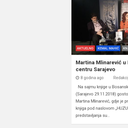
AKTUELNO
KEMAL MAHIĆ
KN
Martina Mlinarević 
centru Sarajevo
8 godina ago
Redakci
Na sajmu knjige u Bosans
(Sarajevo 29.11.2018) gost
Martina Mlinarević, gdje je 
knjiga pod naslovom „HUZUR“
predstavljanja su…