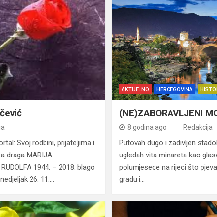
AKTUELNO
HERCEGOVINA
HISTO
ičević
(NE)ZABORAVLJENI M
ja
8 godina ago
Redakcija
al: Svoj rodbini, prijateljima i
Putovah dugo i zadivljen stado
aša draga MARIJA
ugledah vita minareta kao gla
 RUDOLFA 1944. – 2018. blago
polumjesece na rijeci što pjeva
edjeljak 26. 11.…
gradu i…