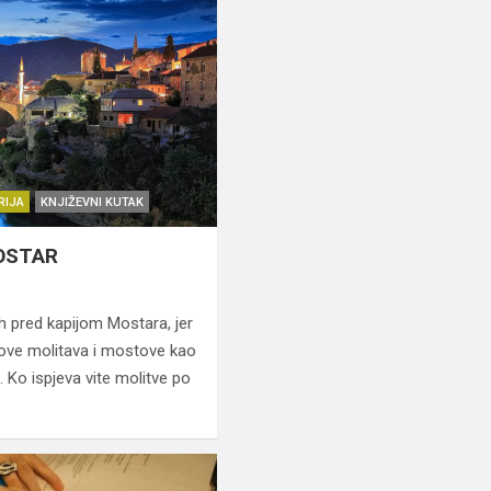
RIJA
KNJIŽEVNI KUTAK
OSTAR
h pred kapijom Mostara, jer
sove molitava i mostove kao
. Ko ispjeva vite molitve po