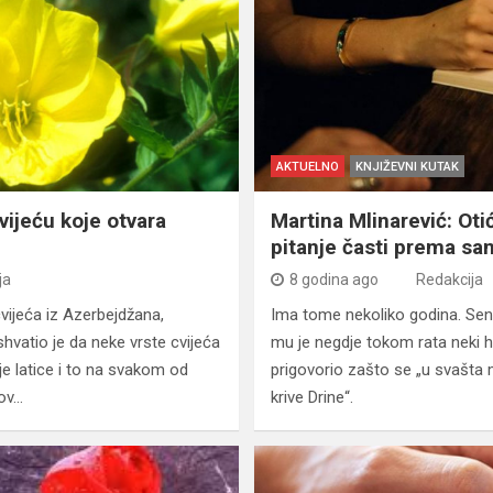
AKTUELNO
KNJIŽEVNI KUTAK
ijeću koje otvara
Martina Mlinarević: Otić
pitanje časti prema s
ja
8 godina ago
Redakcija
cvijeća iz Azerbejdžana,
Ima tome nekoliko godina. Sena
atio je da neke vrste cvijeća
mu je negdje tokom rata neki h
je latice i to na svakom od
prigovorio zašto se „u svašta m
rov…
krive Drine“.