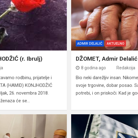
ADMIR DELALIĆ
AKTUELNO
DŽIĆ (r. Ibrulj)
DŽOMET, Admir Delalić
ja
8 godina ago
Redakcija
vamo rodbinu, prijatelje i
Bio neki darežljiv insan. Nikom
 FATA (HAMID) KONJHODŽIĆ
svoje trgovine, dobar posao. S
eljak, 26. novembra 2018.
potrebi, i on priskoči. Kad je
 Dženaza će se…