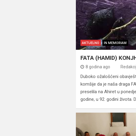
AKTUELNO
IN MEMORIAM
FATA (HAMID) KONJHO
8 godina ago
Redakci
Duboko ožalošćeni obavješta
komšije da je naša draga
preselila na Ahiret u ponedj
godine, u 92. godini života.