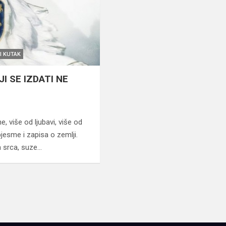
I KUTAK
I SE IZDATI NE
, više od ljubavi, više od
jesme i zapisa o zemlji.
a srca, suze…