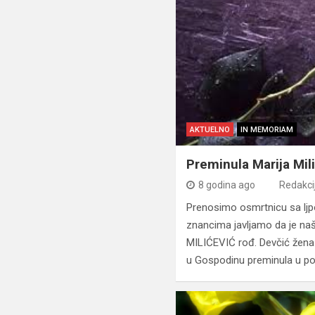
AKTUELNO
IN MEMORIAM
Preminula Marija Mil
8 godina ago
Redakci
Prenosimo osmrtnicu sa ljport
znancima javljamo da je n
MILIĆEVIĆ rođ. Devčić žena
u Gospodinu preminula u pon