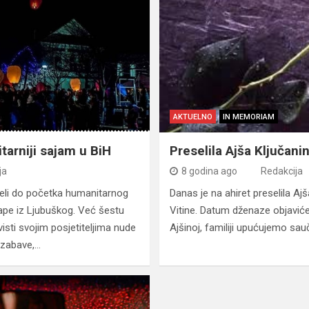
AKTUELNO
IN MEMORIAM
tarniji sajam u BiH
Preselila Ajša Ključani
ja
8 godina ago
Redakcija
eli do početka humanitarnog
Danas je na ahiret preselila Ajša
ape iz Ljubuškog. Već šestu
Vitine. Datum dženaze objavić
isti svojim posjetiteljima nude
Ajšinoj, familiji upućujemo sau
 zabave,…