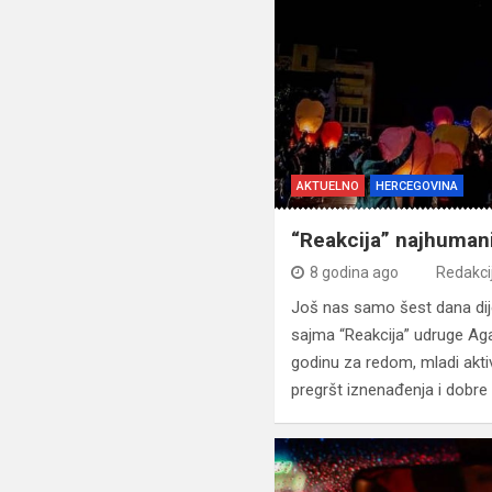
AKTUELNO
HERCEGOVINA
“Reakcija” najhumani
8 godina ago
Redakci
Još nas samo šest dana dij
sajma “Reakcija” udruge Ag
godinu za redom, mladi aktiv
pregršt iznenađenja i dobre