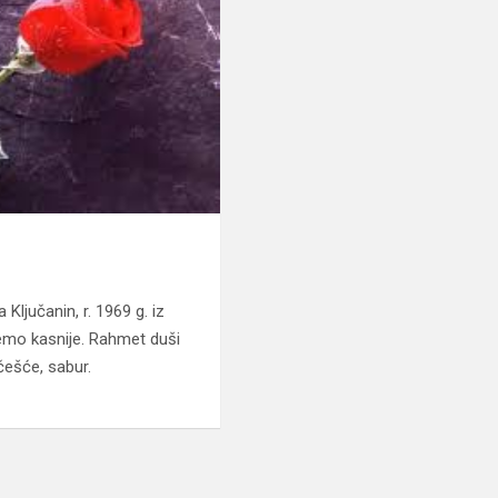
n
 Ključanin, r. 1969 g. iz
emo kasnije. Rahmet duši
češće, sabur.