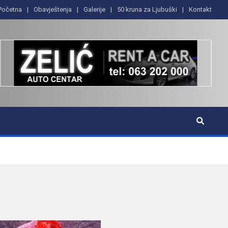
Početna
Obavještenja
Galerije
50 kruna za Ljubuški
Kontakt