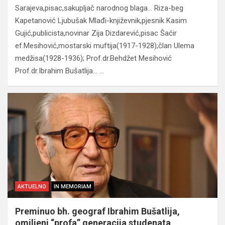
Sarajeva,pisac,sakupljač narodnog blaga… Riza-beg
Kapetanović Ljubušak Mlađi-književnik,pjesnik Kasim
Gujić,publicista,novinar Zija Dizdarević,pisac Šaćir
ef.Mesihović,mostarski muftija(1917-1928);član Ulema
medžisa(1928-1936); Prof.dr.Behdžet Mesihović
Prof.dr.Ibrahim Bušatlija… …
AKTUELNO
IN MEMORIAM
Preminuo bh. geograf Ibrahim Bušatlija,
omiljeni “profa” generacija studenata