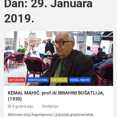
Dan:
29. Januara
2019.
AKTUELNO
HERCEGOVINA
HISTORIJA
KEMAL MAHIĆ
KEMAL MAHIĆ: prof.dr.IBRAHIM BUŠATLIJA,
(1930)
8 godina ago
Redakcija
Mehmed-beg Kapetanović Ljubušak:gradonačelnik