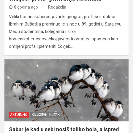
8 godina ago
Redakcija
Veliki bosanskohercegovački geograf, profesor-doktor
Ibrahim Bušatlija preminuo je sinoć u 89. godini u Sarajevu.
Među studentima, kolegama i široj
bosanskohercegovačkoj javnosti ostat će upamćen kao
omiljeni profa i plemeniti čovjek.…
AKTUELNO
KNJIŽEVNI KUTAK
Sabur je kad u sebi nosiš toliko bola, a ispred