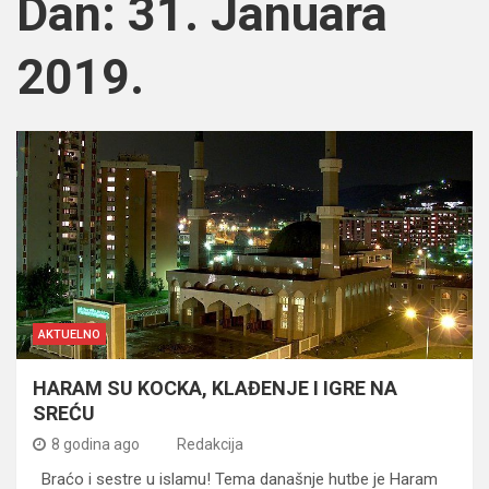
Dan:
31. Januara
2019.
AKTUELNO
HARAM SU KOCKA, KLAĐENJE I IGRE NA
SREĆU
8 godina ago
Redakcija
Braćo i sestre u islamu! Tema današnje hutbe je Haram