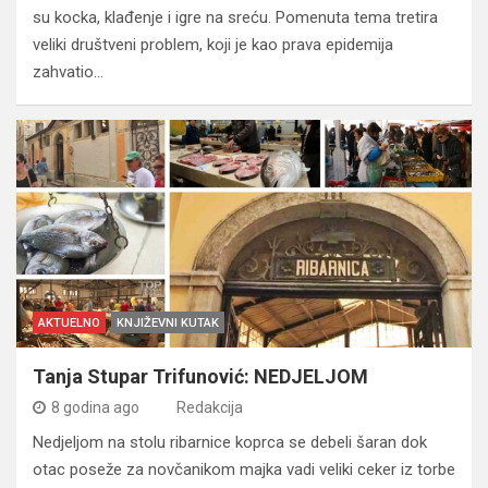
su kocka, klađenje i igre na sreću. Pomenuta tema tretira
veliki društveni problem, koji je kao prava epidemija
zahvatio…
AKTUELNO
KNJIŽEVNI KUTAK
Tanja Stupar Trifunović: NEDJELJOM
8 godina ago
Redakcija
Nedjeljom na stolu ribarnice koprca se debeli šaran dok
otac poseže za novčanikom majka vadi veliki ceker iz torbe