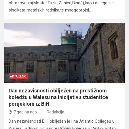
obrazovanja(Mostar,Tuzla,Zenica,Bihać),kao i delegacije
sindikata metalskih radnika,te mnogobrojni…
AKTUELNO
Dan nezavisnosti obilježen na prestižnom
koledžu u Walesu na inicijativu studentice
porijeklom iz BiH
7 godina ago
Redakcija
Dan nezavisnosti BiH obilježen je i na Atlantic Collegeu u
Walesu, jednom od najprestižnijih koledža u Velikoj Britaniji.