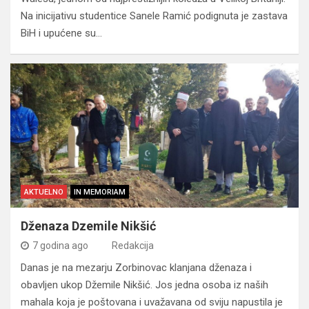
Na inicijativu studentice Sanele Ramić podignuta je zastava
BiH i upućene su…
AKTUELNO
IN MEMORIAM
Dženaza Dzemile Nikšić
7 godina ago
Redakcija
Danas je na mezarju Zorbinovac klanjana dženaza i
obavljen ukop Džemile Nikšić. Jos jedna osoba iz naših
mahala koja je poštovana i uvažavana od sviju napustila je