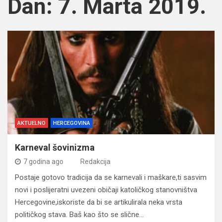
Dan:
7. Marta 2019.
AKTUELNO
HERCEGOVINA
Karneval šovinizma
7 godina ago
Redakcija
Postaje gotovo tradicija da se karnevali i maškare,ti sasvim
novi i poslijeratni uvezeni običaji katoličkog stanovništva
Hercegovine,iskoriste da bi se artikulirala neka vrsta
političkog stava. Baš kao što se slične…