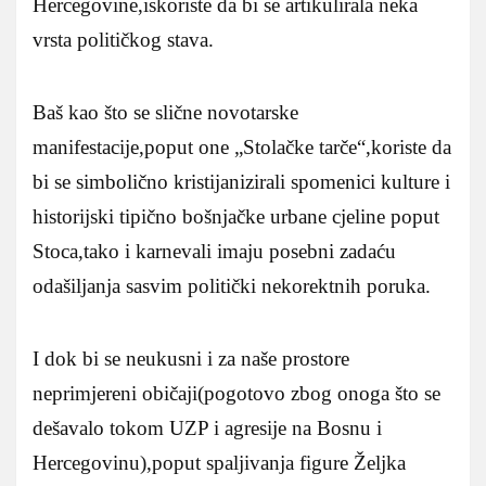
Hercegovine,iskoriste da bi se artikulirala neka
vrsta političkog stava.
Baš kao što se slične novotarske
manifestacije,poput one „Stolačke tarče“,koriste da
bi se simbolično kristijanizirali spomenici kulture i
historijski tipično bošnjačke urbane cjeline poput
Stoca,tako i karnevali imaju posebni zadaću
odašiljanja sasvim politički nekorektnih poruka.
I dok bi se neukusni i za naše prostore
neprimjereni običaji(pogotovo zbog onoga što se
dešavalo tokom UZP i agresije na Bosnu i
Hercegovinu),poput spaljivanja figure Željka