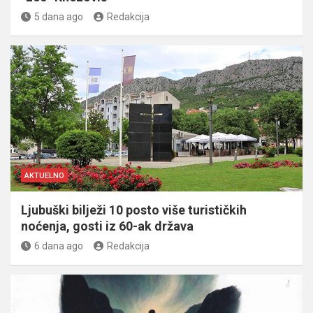
5 dana ago
Redakcija
AKTUELNO
Ljubuški bilježi 10 posto više turističkih
noćenja, gosti iz 60-ak država
6 dana ago
Redakcija