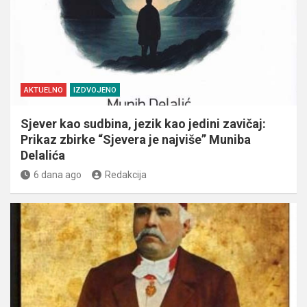
AKTUELNO
IZDVOJENO
Sjever kao sudbina, jezik kao jedini zavičaj:
Prikaz zbirke “Sjevera je najviše” Muniba
Delalića
6 dana ago
Redakcija