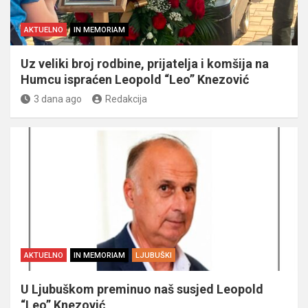
AKTUELNO
IN MEMORIAM
Uz veliki broj rodbine, prijatelja i komšija na
Humcu ispraćen Leopold “Leo” Knezović
3 dana ago
Redakcija
AKTUELNO
IN MEMORIAM
LJUBUŠKI
U Ljubuškom preminuo naš susjed Leopold
“Leo” Knezović