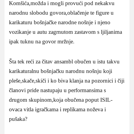
Komšića,možda i mogli provući pod nekakvu
narodnu slobodu govora,oblačenje te figure u
karikaturu bošnjačke narodne nošnje i njeno
vozikanje u autu zagrnutom zastavom s ljiljanima
ipak tuknu na govor mržnje.
Šta tek reći za čitav ansambl obučen u istu takvu
karikaturalnu bošnjačku narodnu nošnju koji
pleše,skače,skiči i ko biva klanja na pozornici i čiji
članovi pride nastupaju u performansima s
drugom skupinom,koja obučena poput ISIL-
ovaca vitla igračkama i replikama noževa i
pušaka?