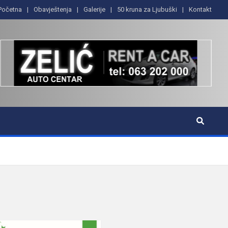
Početna
Obavještenja
Galerije
50 kruna za Ljubuški
Kontakt