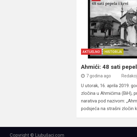
AKTUELNO
HISTORIJA
Ahmići: 48 sati pepela
7 godina ago
Redakci
U utorak, 16. aprila 2019. g
zločina u Ahmićima (BiH), p
narativa pod nazivom: „Ahmići
podsjeća na strašni zločin k
Copyright © Ljubušaci.com