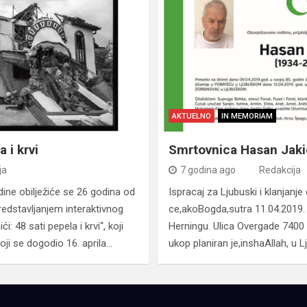
AKTUELNO
IN MEMORIAM
 i krvi
Smrtovnica Hasan Jaki
ja
7 godina ago
Redakcija
odine obilježiće se 26 godina od
Ispracaj za Ljubuski i klanjanje
redstavljanjem interaktivnog
ce,akoBogda,sutra 11.04.2019. 
: 48 sati pepela i krvi“, koji
Herningu. Ulica Overgade 7400
oji se dogodio 16. aprila…
ukop planiran je,inshaAllah, u