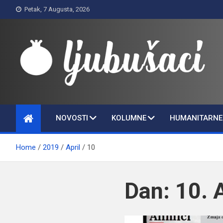
Skip
Petak, 7 Augusta, 2026
to
content
Ljubušaci
Svom voljenom gradu
NOVOSTI
KOLUMNE
HUMANITARNE 
Home
2019
April
10
Dan:
10. 