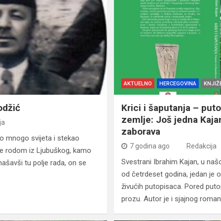
AKTUELNO
HERCEGOVINA
KNJIŽ
odžić
Krici i šaputanja – put
zemlje: Još jedna Kajan
ja
zaborava
šao mnogo svijeta i stekao
7 godina ago
Redakcija
o je rodom iz Ljubuškog, kamo
Svestrani Ibrahim Kajan, u našo
našavši tu polje rada, on se
od četrdeset godina, jedan je o
živućih putopisaca. Pored putop
prozu. Autor je i sjajnog roman