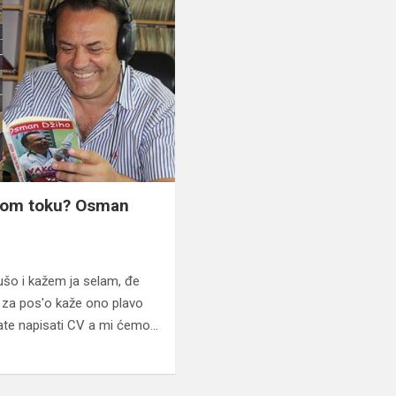
žnom toku? Osman
ušo i kažem ja selam, đe
 za pos'o kaže ono plavo
te napisati CV a mi ćemo…