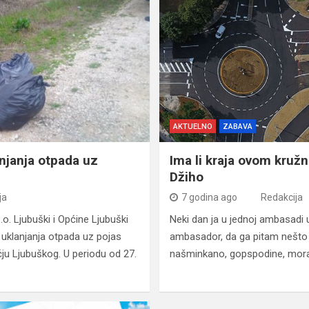
AKTUELNO
ZABAVA
anjanja otpada uz
Ima li kraja ovom kru
Džiho
ja
7 godina ago
Redakcija
.o. Ljubuški i Općine Ljubuški
Neki dan ja u jednoj ambasadi 
i uklanjanja otpada uz pojas
ambasador, da ga pitam nešto
ju Ljubuškog. U periodu od 27.
našminkano, gopspodine, mora