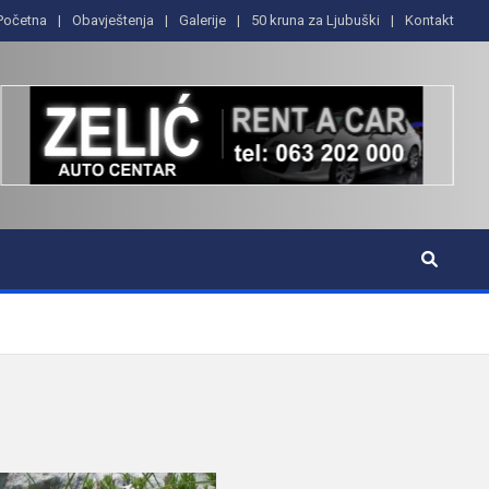
Početna
Obavještenja
Galerije
50 kruna za Ljubuški
Kontakt