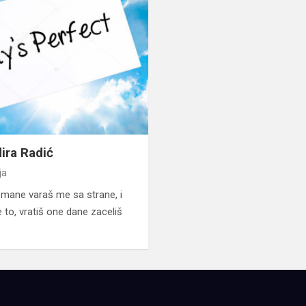
dira Radić
ja
š mane varaš me sa strane, i
to, vratiš one dane zaceliš