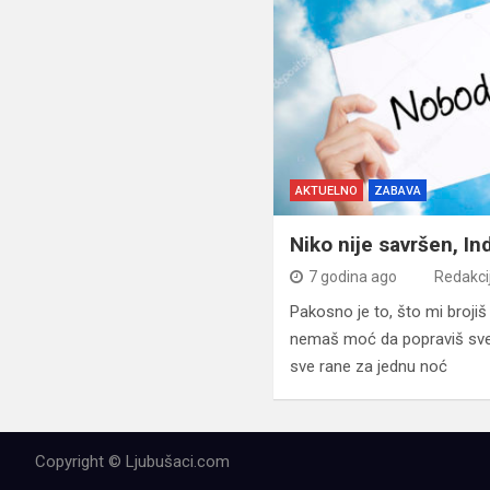
AKTUELNO
ZABAVA
Niko nije savršen, In
7 godina ago
Redakci
Pakosno je to, što mi broji
nemaš moć da popraviš sve 
sve rane za jednu noć
Copyright © Ljubušaci.com