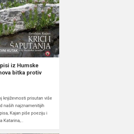
EVNI KUTAK
opisi iz Humske
ova bitka protiv
j književnosti prisutan više
d naših najznamenitijih
isa, Kajan piše poeziju i
a Katarina,…