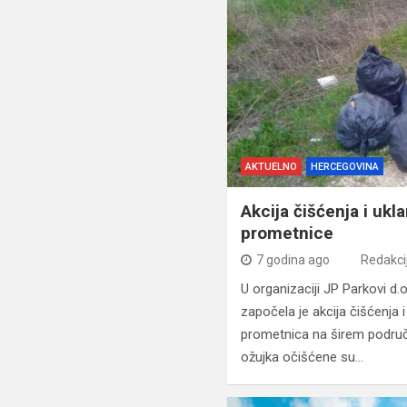
AKTUELNO
HERCEGOVINA
Akcija čišćenja i ukl
prometnice
7 godina ago
Redakci
U organizaciji JP Parkovi d.o
započela je akcija čišćenja 
prometnica na širem područ
ožujka očišćene su…