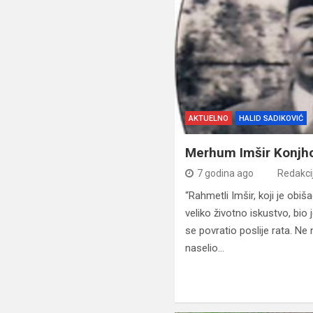
AKTUELNO
HALID SADIKOVIĆ
Merhum Imšir Konjh
7 godina ago
Redakci
“Rahmetli Imšir, koji je obi
veliko životno iskustvo, bi
se povratio poslije rata. Ne 
naselio…