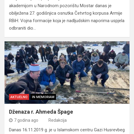
akademijom u Narodnom pozorištu Mostar danas je
obilježena 27. godišnjica osnutka Četvrtog korpusa Armije
RBiH. Vojna formacije koja je nadljudskim naporima uspjela
odbraniti dio…
AKTUELNO
IN MEMORIAM
Dženaza r. Ahmeda Špage
7 godina ago
Redakcija
Danas 16.11.2019 g. je u Islamskom centru Gazi Husrevbeg