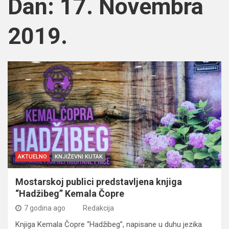
Dan:
17. Novembra
2019.
AKTUELNO
KNJIŽEVNI KUTAK
Mostarskoj publici predstavljena knjiga
“Hadžibeg” Kemala Čopre
7 godina ago
Redakcija
Knjiga Kemala Čopre “Hadžibeg”, napisane u duhu jezika