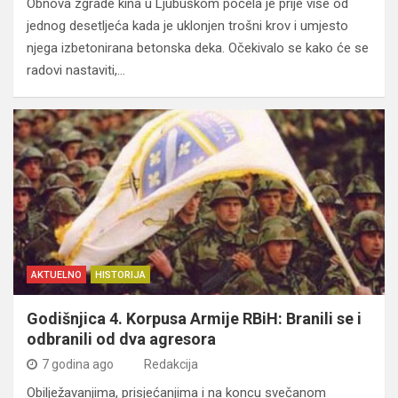
Obnova zgrade kina u Ljubuškom počela je prije više od
jednog desetljeća kada je uklonjen trošni krov i umjesto
njega izbetonirana betonska deka. Očekivalo se kako će se
radovi nastaviti,…
AKTUELNO
HISTORIJA
Godišnjica 4. Korpusa Armije RBiH: Branili se i
odbranili od dva agresora
7 godina ago
Redakcija
Obilježavanjima, prisjećanjima i na koncu svečanom