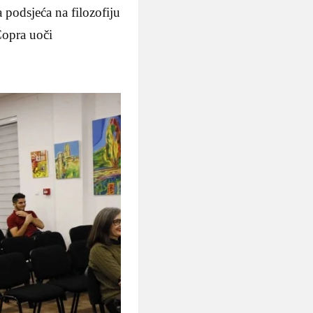
 podsjeća na filozofiju
 Čopra uoči