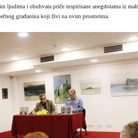
m ljudima i obuhvata priče inspirisane anegdotama iz mahal
čnog građanina koji živi na ovim prostorima.