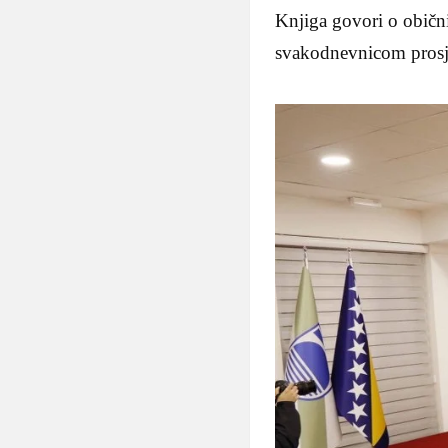
Knjiga govori o obični
svakodnevnicom prosje