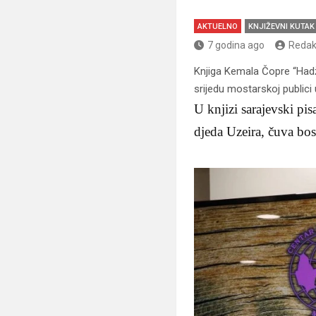
AKTUELNO
KNJIŽEVNI KUTAK
7 godina ago
Redak
Knjiga Kemala Čopre “Hadži
srijedu mostarskoj publici
U knjizi sarajevski pi
djeda Uzeira, čuva bos