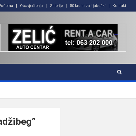
Početna
Obavještenja
Galerije
50 kruna za Ljubuški
Kontakt
Hadžibeg”