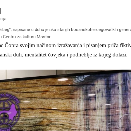
cija
beg”, napisane u duhu jezika starijih bosanskohercegovačkih generaci
 u Centru za kulturu Mostar.
sac Čopra svojim načinom izražavanja i pisanjem priča fikti
anski duh, mentalitet čovjeka i podneblje iz kojeg dolazi.