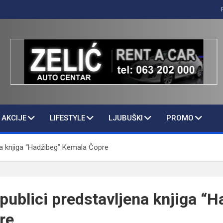
AKCIJE
LIFESTYLE
LJUBUŠKI
PROMO
na knjiga “Hadžibeg” Kemala Čopre
publici predstavljena knjiga “
re