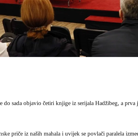
e do sada objavio četiri knjige iz serijala Hadžibeg, a prva j
ke priče iz naših mahala i uvijek se povlači paralela između