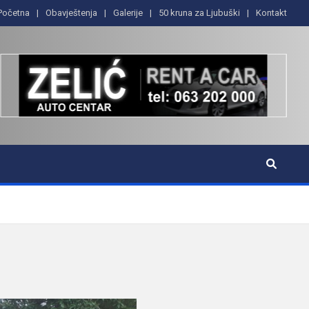
Početna
Obavještenja
Galerije
50 kruna za Ljubuški
Kontakt