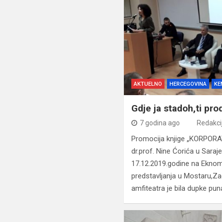
AKTUELNO
HERCEGOVINA
KE
Gdje ja stadoh,ti pro
7 godina ago
Redakci
Promocija knjige „KORPO
dr.prof. Nine Ćorića u Saraj
17.12.2019.godine na Ekno
predstavljanja u Mostaru,Za
amfiteatra je bila dupke pun