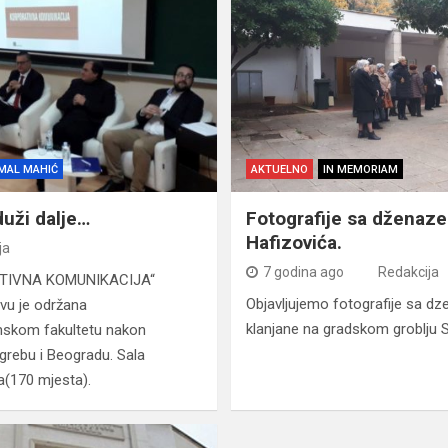
MAL MAHIĆ
AKTUELNO
IN MEMORIAM
duži dalje…
Fotografije sa dženaze
Hafizovića.
ja
7 godina ago
Redakcija
RATIVNA KOMUNIKACIJA“
Objavljujemo fotografije sa dz
evu je održana
klanjane na gradskom groblju S
mskom fakultetu nakon
grebu i Beogradu. Sala
a(170 mjesta).