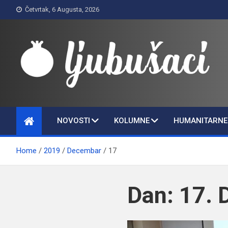
Skip
Četvrtak, 6 Augusta, 2026
to
content
Ljubušaci
Svom voljenom gradu
NOVOSTI
KOLUMNE
HUMANITARNE 
Home
2019
Decembar
17
Dan:
17. 