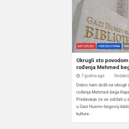
AKTUELNO
HERCEGOVINA
KN
Okrugli sto povodom
rođenja Mehmed be
7 godina ago
Redakci
Dobro nam došli na okrugli
rođenja Mehmed-bega Kape
Predavanje će se održati u s
u Gazi Husrev-begovoj bibli
kulture…