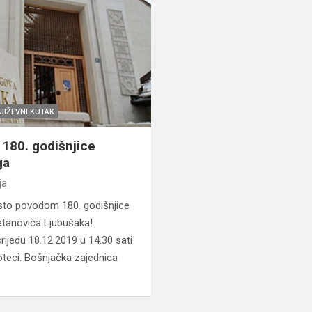
JIŽEVNI KUTAK
 180. godišnjice
ga
ja
 sto povodom 180. godišnjice
tanovića Ljubušaka!
rijedu 18.12.2019 u 14.30 sati
oteci. Bošnjačka zajednica