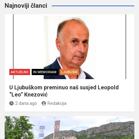
Najnoviji članci
AKTUELNO
IN MEMORIAM
LJUBUŠKI
U Ljubuškom preminuo naš susjed Leopold
“Leo” Knezović
2 dana ago
Redakcija