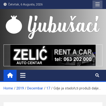
Skip
Četvrtak, 6 Augusta, 2026
to
content
Ljubušaci
Svom voljenom gradu
Home
2019
Decembar
17
Gdje ja stadoh,ti produži dalje…