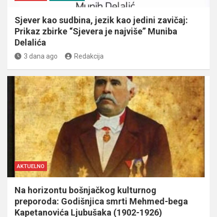
Sjever kao sudbina, jezik kao jedini zavičaj:
Prikaz zbirke “Sjevera je najviše” Muniba
Delalića
3 dana ago
Redakcija
AKTUELNO
Na horizontu bošnjačkog kulturnog
preporoda: Godišnjica smrti Mehmed-bega
Kapetanovića Ljubušaka (1902-1926)