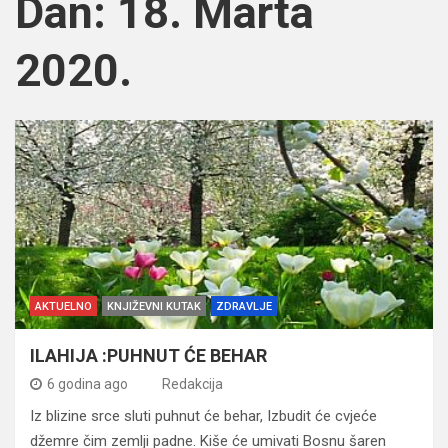
Dan:
18. Marta
2020.
AKTUELNO
KNJIŽEVNI KUTAK
ZDRAVLJE
ILAHIJA :PUHNUT ĆE BEHAR
6 godina ago
Redakcija
Iz blizine srce sluti puhnut će behar, Izbudit će cvjeće
džemre čim zemlji padne. Kiše će umivati Bosnu šaren