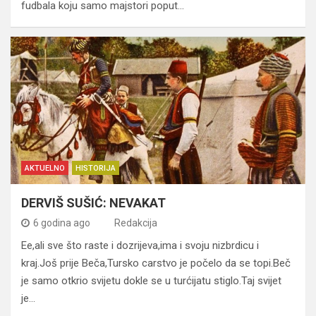
fudbala koju samo majstori poput…
AKTUELNO
HISTORIJA
DERVIŠ SUŠIĆ: NEVAKAT
6 godina ago
Redakcija
Ee,ali sve što raste i dozrijeva,ima i svoju nizbrdicu i
kraj.Još prije Beča,Tursko carstvo je počelo da se topi.Beč
je samo otkrio svijetu dokle se u turćijatu stiglo.Taj svijet
je…