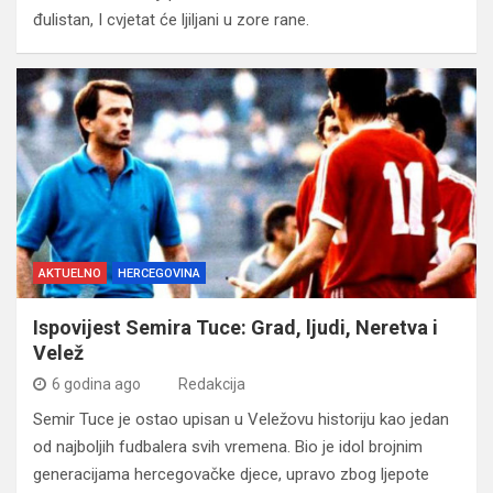
đulistan, I cvjetat će ljiljani u zore rane.
AKTUELNO
HERCEGOVINA
Ispovijest Semira Tuce: Grad, ljudi, Neretva i
Velež
6 godina ago
Redakcija
Semir Tuce je ostao upisan u Veležovu historiju kao jedan
od najboljih fudbalera svih vremena. Bio je idol brojnim
generacijama hercegovačke djece, upravo zbog ljepote