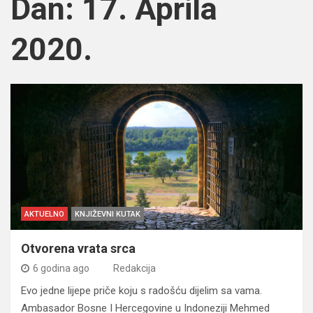
Dan:
17. Aprila
2020.
AKTUELNO
KNJIŽEVNI KUTAK
Otvorena vrata srca
6 godina ago
Redakcija
Evo jedne lijepe priče koju s radošću dijelim sa vama.
Ambasador Bosne I Hercegovine u Indoneziji Mehmed