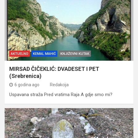
AKTUELNO
KEMAL MAHIĆ
KNJIŽEVNI KUTAK
MIRSAD ČIČEKLIĆ: DVADESET I PET
(Srebrenica)
6 godina ago
Redakcija
Uspavana straža Pred vratima Raja A gdje smo mi?