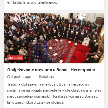
ef, Ibrulja ili na vrlo talentiranog,…
AKTUELNO
Obilježavanje mevluda u Bosni i Hercegovini
6 godina ago
Redakcija
Tradicija obilježavanja mevluda u Bosni i Hercegovini
naslanja se na bogato naslijeđe te vrste obreda u islamskih
naroda,posebno osmanskih Turaka,sa kojima su Bošnjaci
bili u zajedničkoj državi više stoljeća.