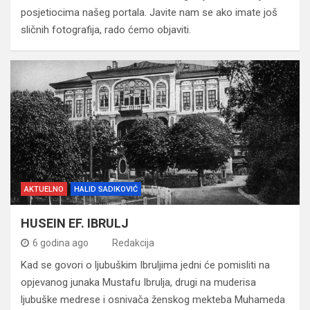
posjetiocima našeg portala. Javite nam se ako imate još
sličnih fotografija, rado ćemo objaviti.
AKTUELNO
HALID SADIKOVIĆ
HUSEIN EF. IBRULJ
6 godina ago
Redakcija
Kad se govori o ljubuškim Ibruljima jedni će pomisliti na
opjevanog junaka Mustafu Ibrulja, drugi na muderisa
ljubuške medrese i osnivača ženskog mekteba Muhameda