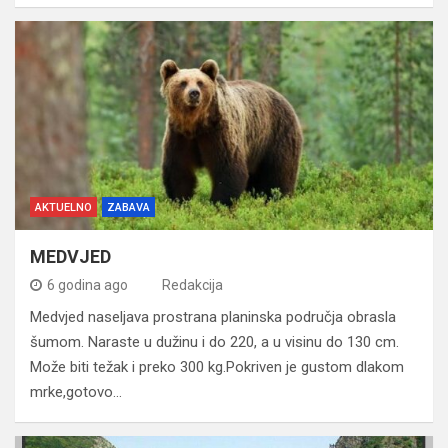
AKTUELNO
ZABAVA
MEDVJED
6 godina ago
Redakcija
Medvjed naseljava prostrana planinska područja obrasla
šumom. Naraste u dužinu i do 220, a u visinu do 130 cm.
Može biti težak i preko 300 kg.Pokriven je gustom dlakom
mrke,gotovo…