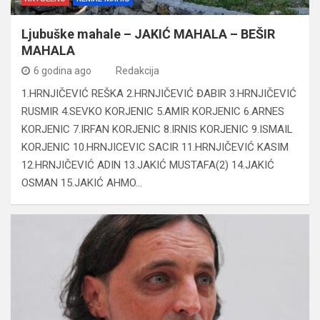
Ljubuške mahale – JAKIĆ MAHALA – BEŠIR
MAHALA
6 godina ago
Redakcija
1.HRNJIČEVIĆ REŠKA 2.HRNJIČEVIĆ ĐABIR 3.HRNJIČEVIĆ
RUSMIR 4.SEVKO KORJENIC 5.AMIR KORJENIC 6.ARNES
KORJENIC 7.IRFAN KORJENIC 8.IRNIS KORJENIC 9.ISMAIL
KORJENIC 10.HRNJICEVIC SACIR 11.HRNJIČEVIĆ KASIM
12.HRNJIČEVIĆ ADIN 13.JAKIĆ MUSTAFA(2) 14.JAKIĆ
OSMAN 15.JAKIĆ AHMO…