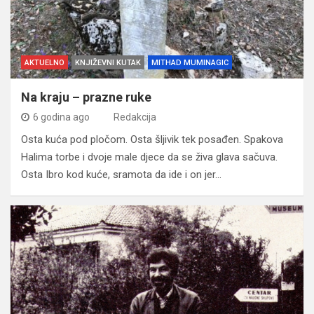
AKTUELNO
KNJIŽEVNI KUTAK
MITHAD MUMINAGIC
Na kraju – prazne ruke
6 godina ago
Redakcija
Osta kuća pod pločom. Osta šljivik tek posađen. Spakova
Halima torbe i dvoje male djece da se živa glava sačuva.
Osta Ibro kod kuće, sramota da ide i on jer…