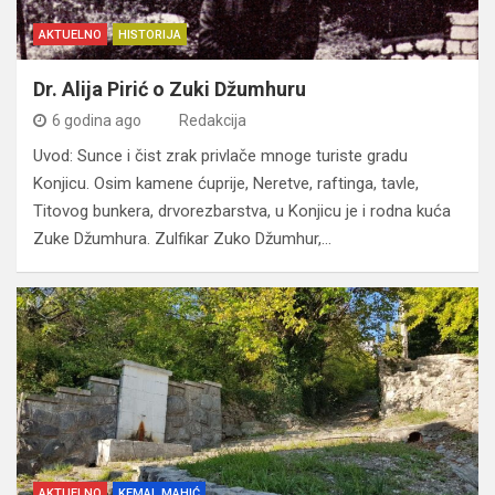
AKTUELNO
HISTORIJA
Dr. Alija Pirić o Zuki Džumhuru
6 godina ago
Redakcija
Uvod: Sunce i čist zrak privlače mnoge turiste gradu
Konjicu. Osim kamene ćuprije, Neretve, raftinga, tavle,
Titovog bunkera, drvorezbarstva, u Konjicu je i rodna kuća
Zuke Džumhura. Zulfikar Zuko Džumhur,…
AKTUELNO
KEMAL MAHIĆ