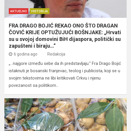
AKTUELNO
HISTORIJA
FRA DRAGO BOJIĆ REKAO ONO ŠTO DRAGAN
ČOVIĆ KRIJE OPTUŽUJUĆI BOŠNJAKE: „Hrvati
su u svojoj domovini BiH dijaspora, politički su
zapušteni i biraju…“
6 godina ago
Redakcija
„…najgore između sebe da ih predstavljaju.“ Fra Drago Bojić
istaknuti je bosanski franjevac, teolog i publicista, koji se u
svojim tekstovima ne libi kritikovati Crkvu i njenu
povezanost sa politikom…