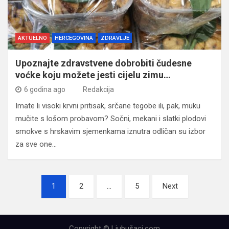
AKTUELNO
HERCEGOVINA
ZDRAVLJE
Upoznajte zdravstvene dobrobiti čudesne
voćke koju možete jesti cijelu zimu…
6 godina ago
Redakcija
Imate li visoki krvni pritisak, srčane tegobe ili, pak, muku
mučite s lošom probavom? Sočni, mekani i slatki plodovi
smokve s hrskavim sjemenkama iznutra odličan su izbor
za sve one…
Navigacija
1
2
…
5
Next
člancima
Copyright © Ljubušaci.com