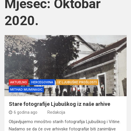
Mjesec:
Oktobar
2020.
AKTUELNO
HERCEGOVINA
IZ LJUBUŠKE PROŠLOSTI
MITHAD MUMINAGIC
Stare fotografije Ljubuškog iz naše arhive
6 godina ago
Redakcija
Objavljujemo mnoštvo starih fotografija Ljubuškog i Vitine.
Nadamo se da će ove arhivske fotografije biti zanimljive