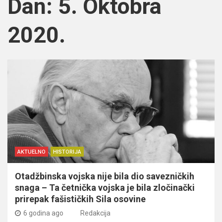
Dan:
5. Oktobra
2020.
AKTUELNO
HISTORIJA
Otadžbinska vojska nije bila dio savezničkih
snaga – Ta četnička vojska je bila zločinački
prirepak fašističkih Sila osovine
6 godina ago
Redakcija