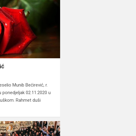
ić
selio Munib Bećirević, r.
u ponedjeljak 02.11.2020 u
ubuškom. Rahmet duši