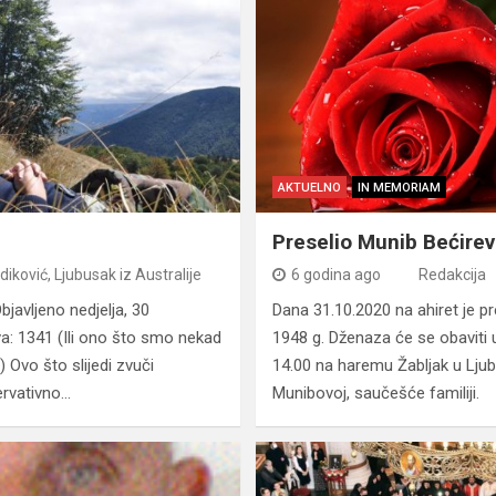
AKTUELNO
IN MEMORIAM
Preselio Munib Bećirev
iković, Ljubusak iz Australije
6 godina ago
Redakcija
bjavljeno nedjelja, 30
Dana 31.10.2020 na ahiret je pre
a: 1341 (Ili ono što smo nekad
1948 g. Dženaza će se obaviti 
 Ovo što slijedi zvuči
14.00 na haremu Žabljak u Lj
zervativno…
Munibovoj, saučešće familiji.