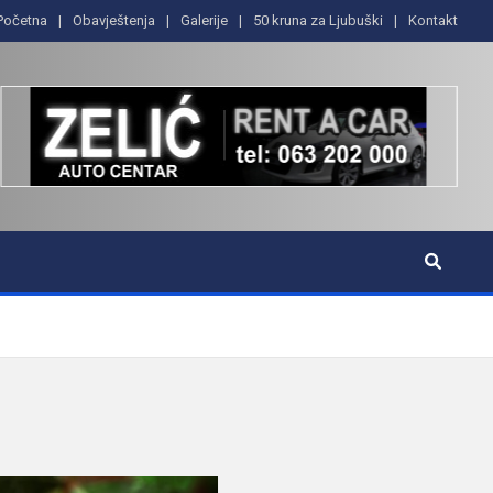
Početna
Obavještenja
Galerije
50 kruna za Ljubuški
Kontakt