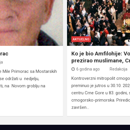
AKTUELNO
orac
Ko je bio Amfilohije: Vo
prezirao muslimane, C
ja
6 godina ago
Redakcija
e Mile Primorac sa Mostarskih
Kontroverzni mitropolit crnogo
se održati u nedjelju,
preminuo je jutros u 30.10. 20
ati, na Novom groblju na
centru Crne Gore u 83. godini, s
crnogorsko-primorska. Priredio:
završen…