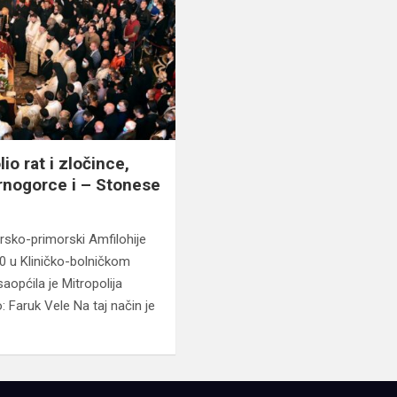
lio rat i zločince,
rnogorce i – Stonese
rsko-primorski Amfilohije
20 u Kliničko-bolničkom
aopćila je Mitropolija
 Faruk Vele Na taj način je