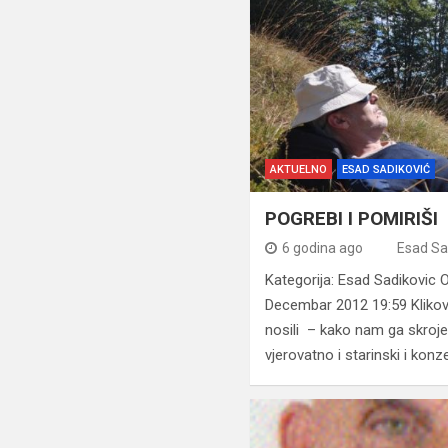
AKTUELNO
ESAD SADIKOVIĆ
POGREBI I POMIRIŠI
6 godina ago
Esad Sad
Kategorija: Esad Sadikovic O
Decembar 2012 19:59 Klikov
nosili – kako nam ga skroje)
vjerovatno i starinski i kon