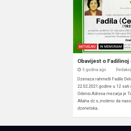
AKTUELNO
IN MEMORIAM
Obavijest o Fadilinoj
5 godina ago
Redakci
Dzenaza rahmetli Fadile Del
22.02.2021.godine u 12 sat
Odensi.Adresa mezarja je T
Allaha dz.s.,molimo da nasoj
dzenetska…