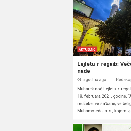
AKTUELNO
Lejletu-r-regaib: Več
nade
5 godina ago
Redakci
Mubarek noć Lejletu-r-regai
18. februara 2021. godine. “
redžebe, ve ša’bane, ve bel
Muhammeda, a. s., kojom vj