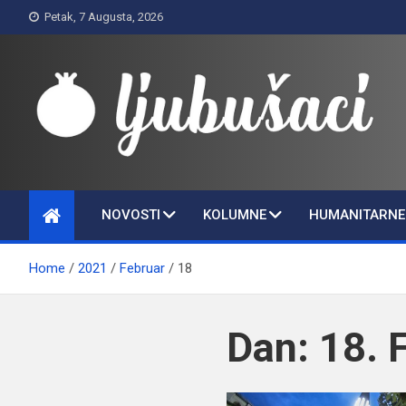
Skip
Petak, 7 Augusta, 2026
to
content
Ljubušaci
Svom voljenom gradu
NOVOSTI
KOLUMNE
HUMANITARNE 
Home
2021
Februar
18
Dan:
18. 