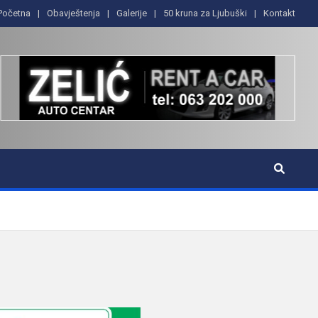
Početna
Obavještenja
Galerije
50 kruna za Ljubuški
Kontakt