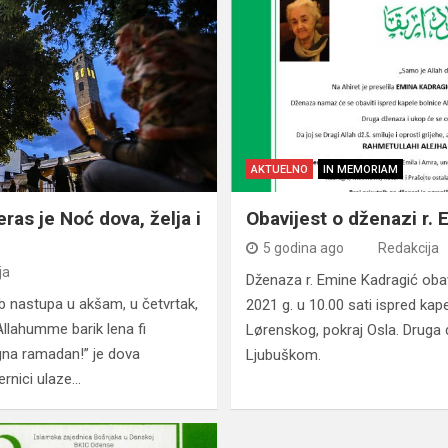
AKTUELNO
IN MEMORIAM
eras je Noć dova, želja i
Obavijest o dženazi r.
5 godina ago
Redakcija
ja
Dženaza r. Emine Kadragić oba
b nastupa u akšam, u četvrtak,
2021 g. u 10.00 sati ispred kap
Allahumme barik lena fi
Lørenskog, pokraj Osla. Druga 
igna ramadan!” je dova
Ljubuškom.
ernici ulaze…