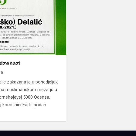
 dzenazi
ja
alic zakazana je u ponedjeljak
i na muslimanskom mezarju u
ornehøjevej 5000 Odensa.
 komsinici Fadili podari