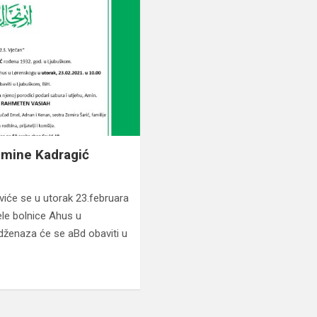
 Emine Kadragić
viće se u utorak 23.februara
ele bolnice Ahus u
dženaza će se aBd obaviti u